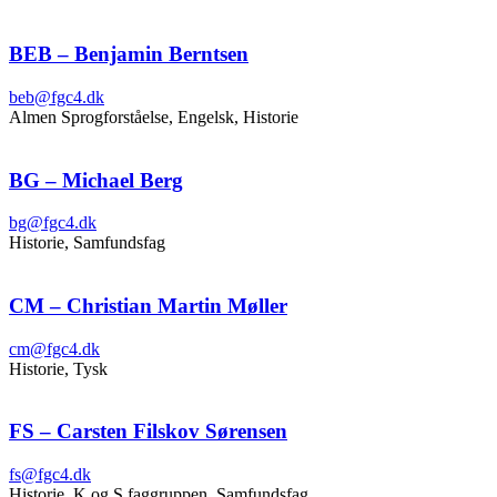
BEB – Benjamin Berntsen
beb@fgc4.dk
Almen Sprogforståelse, Engelsk, Historie
BG – Michael Berg
bg@fgc4.dk
Historie, Samfundsfag
CM – Christian Martin Møller
cm@fgc4.dk
Historie, Tysk
FS – Carsten Filskov Sørensen
fs@fgc4.dk
Historie, K og S faggruppen, Samfundsfag