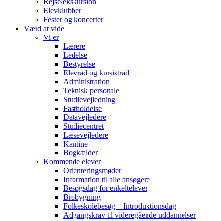
Rejse/ekskursion
Elevklubber
Fester og koncerter
Værd at vide
Vi er
Lærere
Ledelse
Bestyrelse
Elevråd og kursistråd
Administration
Teknisk personale
Studievejledning
Fastholdelse
Datavejledere
Studiecentret
Læsevejledere
Kantine
Bogkælder
Kommende elever
Orienteringsmøder
Information til alle ansøgere
Besøgsdag for enkeltelever
Brobygning
Folkeskolebesøg – Introduktionsdag
Adgangskrav til videregående uddannelser