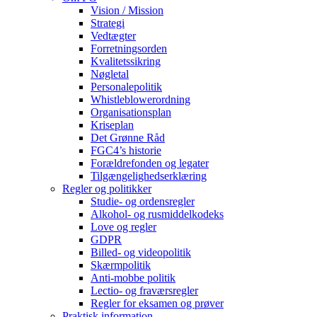
Vision / Mission
Strategi
Vedtægter
Forretningsorden
Kvalitetssikring
Nøgletal
Personalepolitik
Whistleblowerordning
Organisationsplan
Kriseplan
Det Grønne Råd
FGC4’s historie
Forældrefonden og legater
Tilgængelighedserklæring
Regler og politikker
Studie- og ordensregler
Alkohol- og rusmiddelkodeks
Love og regler
GDPR
Billed- og videopolitik
Skærmpolitik
Anti-mobbe politik
Lectio- og fraværsregler
Regler for eksamen og prøver
Praktisk information