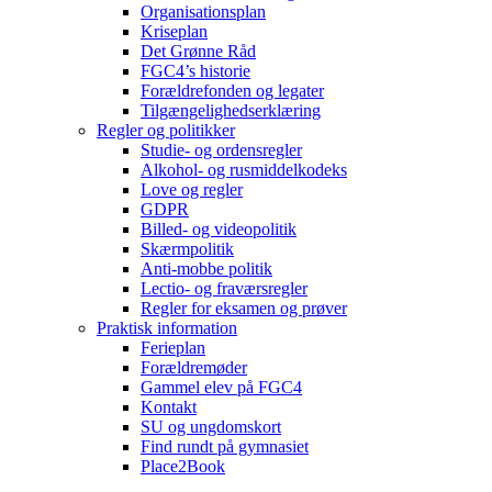
Organisationsplan
Kriseplan
Det Grønne Råd
FGC4’s historie
Forældrefonden og legater
Tilgængelighedserklæring
Regler og politikker
Studie- og ordensregler
Alkohol- og rusmiddelkodeks
Love og regler
GDPR
Billed- og videopolitik
Skærmpolitik
Anti-mobbe politik
Lectio- og fraværsregler
Regler for eksamen og prøver
Praktisk information
Ferieplan
Forældremøder
Gammel elev på FGC4
Kontakt
SU og ungdomskort
Find rundt på gymnasiet
Place2Book