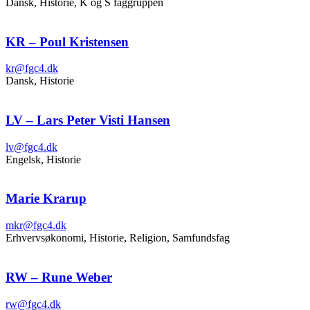
Dansk, Historie, K og S faggruppen
KR – Poul Kristensen
kr@fgc4.dk
Dansk, Historie
LV – Lars Peter Visti Hansen
lv@fgc4.dk
Engelsk, Historie
Marie Krarup
mkr@fgc4.dk
Erhvervsøkonomi, Historie, Religion, Samfundsfag
RW – Rune Weber
rw@fgc4.dk