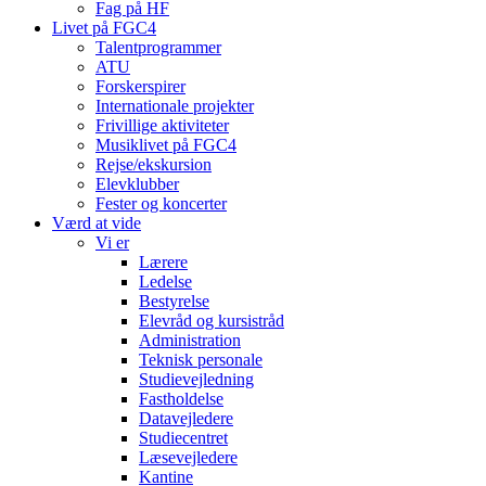
Fag på HF
Livet på FGC4
Talentprogrammer
ATU
Forskerspirer
Internationale projekter
Frivillige aktiviteter
Musiklivet på FGC4
Rejse/ekskursion
Elevklubber
Fester og koncerter
Værd at vide
Vi er
Lærere
Ledelse
Bestyrelse
Elevråd og kursistråd
Administration
Teknisk personale
Studievejledning
Fastholdelse
Datavejledere
Studiecentret
Læsevejledere
Kantine