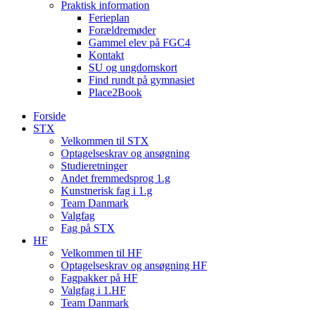
Praktisk information
Ferieplan
Forældremøder
Gammel elev på FGC4
Kontakt
SU og ungdomskort
Find rundt på gymnasiet
Place2Book
Forside
STX
Velkommen til STX
Optagelseskrav og ansøgning
Studieretninger
Andet fremmedsprog 1.g
Kunstnerisk fag i 1.g
Team Danmark
Valgfag
Fag på STX
HF
Velkommen til HF
Optagelseskrav og ansøgning HF
Fagpakker på HF
Valgfag i 1.HF
Team Danmark