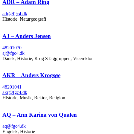
ADR – Adam Ring
adr@fgc4.dk
Historie, Naturgeografi
AJ – Anders Jensen
48201070
aj@fgc4.dk
Dansk, Historie, K og S faggruppen, Vicerektor
AKR – Anders Krogsøe
48201041
akr@fgc4.dk
Historie, Musik, Rektor, Religion
AQ – Ann Karina von Qualen
aq@fgc4.dk
Engelsk, Historie