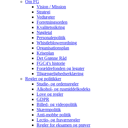
Om FG
Vision / Mission
Strategi
Vedtægter
Forretningsorden
Kvalitetssikring
Nøgletal
Personalepolitik
Whistleblowerordning
Organisationsplan
Kriseplan
Det Grønne Råd
FGC4’s historie
Forældrefonden og legater
Tilgængelighedserklæring
Regler og politikker
Studie- og ordensregler
Alkohol- og rusmiddelkodeks
Love og regler
GDPR
Billed- og videopolitik
Skærmpolitik
Anti-mobbe politik
Lectio- og fraværsregler
Regler for eksamen og prøver