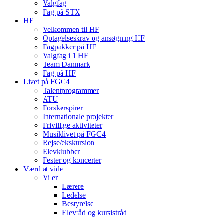
Valgfag
Fag på STX
HF
Velkommen til HF
Optagelseskrav og ansøgning HF
Fagpakker på HF
Valgfag i 1.HF
Team Danmark
Fag på HF
Livet på FGC4
Talentprogrammer
ATU
Forskerspirer
Internationale projekter
Frivillige aktiviteter
Musiklivet på FGC4
Rejse/ekskursion
Elevklubber
Fester og koncerter
Værd at vide
Vi er
Lærere
Ledelse
Bestyrelse
Elevråd og kursistråd