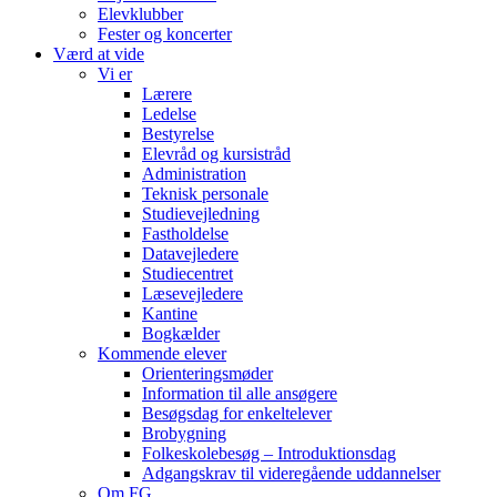
Elevklubber
Fester og koncerter
Værd at vide
Vi er
Lærere
Ledelse
Bestyrelse
Elevråd og kursistråd
Administration
Teknisk personale
Studievejledning
Fastholdelse
Datavejledere
Studiecentret
Læsevejledere
Kantine
Bogkælder
Kommende elever
Orienteringsmøder
Information til alle ansøgere
Besøgsdag for enkeltelever
Brobygning
Folkeskolebesøg – Introduktionsdag
Adgangskrav til videregående uddannelser
Om FG