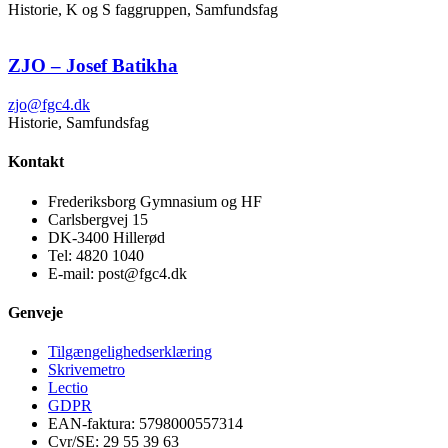
Historie, K og S faggruppen, Samfundsfag
ZJO – Josef Batikha
zjo@fgc4.dk
Historie, Samfundsfag
Kontakt
Frederiksborg Gymnasium og HF
Carlsbergvej 15
DK-3400 Hillerød
Tel: 4820 1040
E-mail: post@fgc4.dk
Genveje
Tilgængelighedserklæring
Skrivemetro
Lectio
GDPR
EAN-faktura: 5798000557314
Cvr/SE: 29 55 39 63