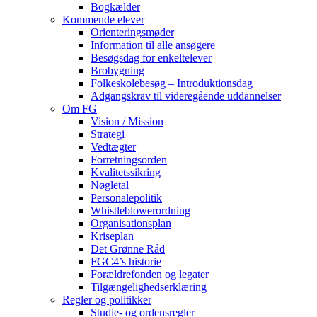
Bogkælder
Kommende elever
Orienteringsmøder
Information til alle ansøgere
Besøgsdag for enkeltelever
Brobygning
Folkeskolebesøg – Introduktionsdag
Adgangskrav til videregående uddannelser
Om FG
Vision / Mission
Strategi
Vedtægter
Forretningsorden
Kvalitetssikring
Nøgletal
Personalepolitik
Whistleblowerordning
Organisationsplan
Kriseplan
Det Grønne Råd
FGC4’s historie
Forældrefonden og legater
Tilgængelighedserklæring
Regler og politikker
Studie- og ordensregler