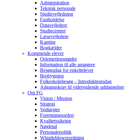
Administration
Teknisk personale
Studievejledning
Fastholdelse
Datavejledere
Studiecentret
Læsevejledere
Kantine
Bogkælder
Kommende elever
Orienteringsmøder
Information til alle ansøgere
Besøgsdag for enkeltelever
Brobygning
Folkeskolebesøg – Introduktionsdag
Adgangskrav til videregående uddannelser
Om FG
Vision / Mission
Strategi
Vedtægter
Forretningsorden
Kvalitetssikring
Nøgletal
Personalepolitik
Whistleblowerordning