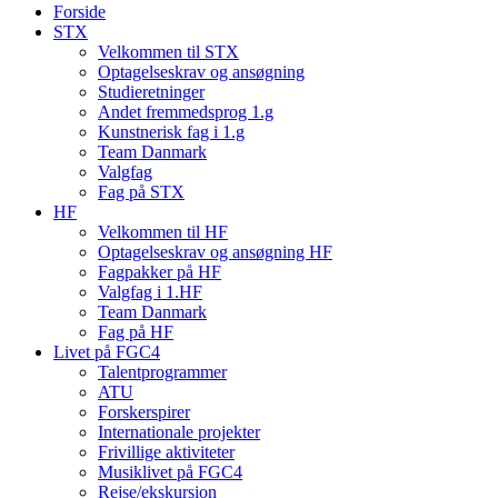
Forside
STX
Velkommen til STX
Optagelseskrav og ansøgning
Studieretninger
Andet fremmedsprog 1.g
Kunstnerisk fag i 1.g
Team Danmark
Valgfag
Fag på STX
HF
Velkommen til HF
Optagelseskrav og ansøgning HF
Fagpakker på HF
Valgfag i 1.HF
Team Danmark
Fag på HF
Livet på FGC4
Talentprogrammer
ATU
Forskerspirer
Internationale projekter
Frivillige aktiviteter
Musiklivet på FGC4
Rejse/ekskursion