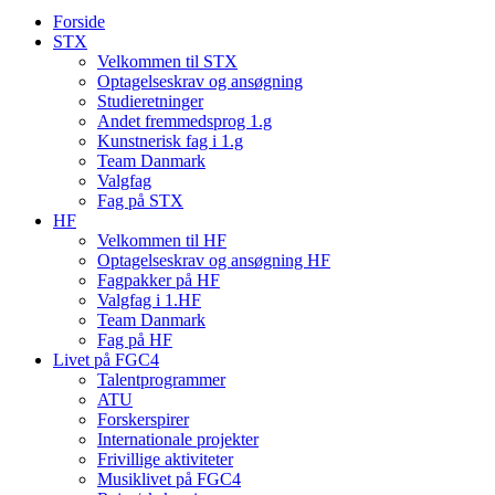
Forside
STX
Velkommen til STX
Optagelseskrav og ansøgning
Studieretninger
Andet fremmedsprog 1.g
Kunstnerisk fag i 1.g
Team Danmark
Valgfag
Fag på STX
HF
Velkommen til HF
Optagelseskrav og ansøgning HF
Fagpakker på HF
Valgfag i 1.HF
Team Danmark
Fag på HF
Livet på FGC4
Talentprogrammer
ATU
Forskerspirer
Internationale projekter
Frivillige aktiviteter
Musiklivet på FGC4