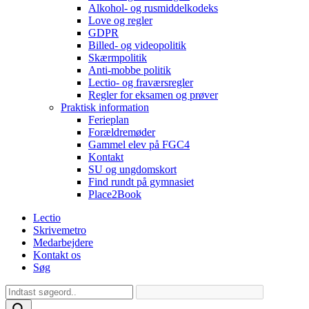
Alkohol- og rusmiddelkodeks
Love og regler
GDPR
Billed- og videopolitik
Skærmpolitik
Anti-mobbe politik
Lectio- og fraværsregler
Regler for eksamen og prøver
Praktisk information
Ferieplan
Forældremøder
Gammel elev på FGC4
Kontakt
SU og ungdomskort
Find rundt på gymnasiet
Place2Book
Lectio
Skrivemetro
Medarbejdere
Kontakt os
Søg