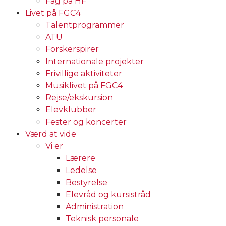
Fag på HF
Livet på FGC4
Talentprogrammer
ATU
Forskerspirer
Internationale projekter
Frivillige aktiviteter
Musiklivet på FGC4
Rejse/ekskursion
Elevklubber
Fester og koncerter
Værd at vide
Vi er
Lærere
Ledelse
Bestyrelse
Elevråd og kursistråd
Administration
Teknisk personale