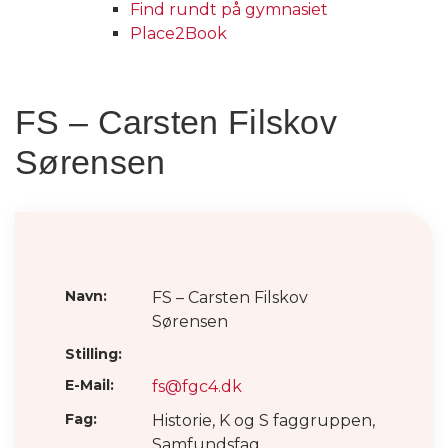
Find rundt på gymnasiet
Place2Book
FS – Carsten Filskov
Sørensen
Navn:
FS – Carsten Filskov
Sørensen
Stilling:
E-Mail:
fs@fgc4.dk
Fag:
Historie, K og S faggruppen,
Samfundsfag