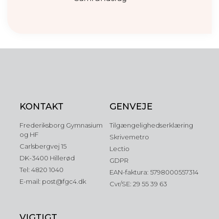
KONTAKT
GENVEJE
Frederiksborg Gymnasium
Tilgængelighedserklæring
og HF
Skrivemetro
Carlsbergvej 15
Lectio
DK-3400 Hillerød
GDPR
Tel: 4820 1040
EAN-faktura: 5798000557314
E-mail: post@fgc4.dk
Cvr/SE: 29 55 39 63
VIGTIGT