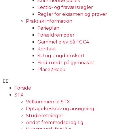
Anti-mobbe politik
Lectio- og fraværsregler
Regler for eksamen og prøver
Praktisk information
Ferieplan
Forældremøder
Gammel elev på FGC4
Kontakt
SU og ungdomskort
Find rundt på gymnasiet
Place2Book
Forside
STX
Velkommen til STX
Optagelseskrav og ansøgning
Studieretninger
Andet fremmedsprog 1.g