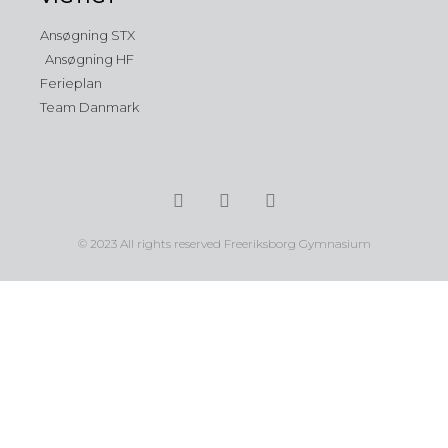
Ansøgning STX
Ansøgning HF
Ferieplan
Team Danmark
© 2023 All rights reserved Freeriksborg Gymnasium