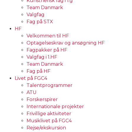
Kunstnerisk fag i 1.g
Team Danmark
Valgfag
Fag på STX
HF
Velkommen til HF
Optagelseskrav og ansøgning HF
Fagpakker på HF
Valgfag i 1.HF
Team Danmark
Fag på HF
Livet på FGC4
Talentprogrammer
ATU
Forskerspirer
Internationale projekter
Frivillige aktiviteter
Musiklivet på FGC4
Rejse/ekskursion