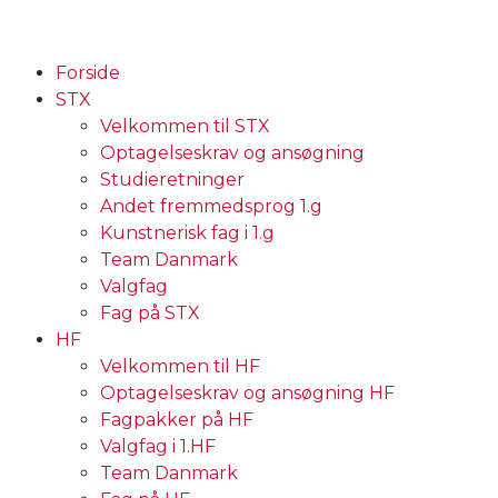
Forside
STX
Velkommen til STX
Optagelseskrav og ansøgning
Studieretninger
Andet fremmedsprog 1.g
Kunstnerisk fag i 1.g
Team Danmark
Valgfag
Fag på STX
HF
Velkommen til HF
Optagelseskrav og ansøgning HF
Fagpakker på HF
Valgfag i 1.HF
Team Danmark