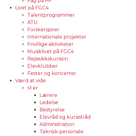
Fag på HF
Livet på FGC4
Talentprogrammer
ATU
Forskerspirer
Internationale projekter
Frivillige aktiviteter
Musiklivet på FGC4
Rejse/ekskursion
Elevklubber
Fester og koncerter
Værd at vide
Vi er
Lærere
Ledelse
Bestyrelse
Elevråd og kursistråd
Administration
Teknisk personale