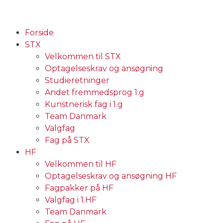
Forside
STX
Velkommen til STX
Optagelseskrav og ansøgning
Studieretninger
Andet fremmedsprog 1.g
Kunstnerisk fag i 1.g
Team Danmark
Valgfag
Fag på STX
HF
Velkommen til HF
Optagelseskrav og ansøgning HF
Fagpakker på HF
Valgfag i 1.HF
Team Danmark