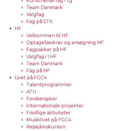
Kunstnerisk fag i 1.g
Team Danmark
Valgfag
Fag på STX
HF
Velkommen til HF
Optagelseskrav og ansøgning HF
Fagpakker på HF
Valgfag i 1.HF
Team Danmark
Fag på HF
Livet på FGC4
Talentprogrammer
ATU
Forskerspirer
Internationale projekter
Frivillige aktiviteter
Musiklivet på FGC4
Rejse/ekskursion