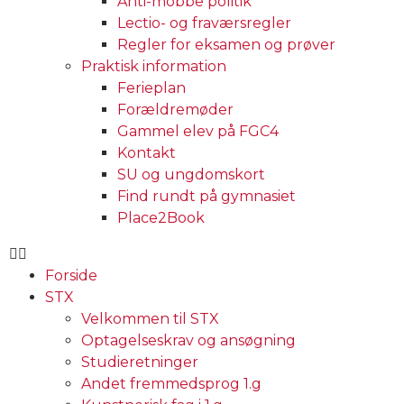
Anti-mobbe politik
Lectio- og fraværsregler
Regler for eksamen og prøver
Praktisk information
Ferieplan
Forældremøder
Gammel elev på FGC4
Kontakt
SU og ungdomskort
Find rundt på gymnasiet
Place2Book
Forside
STX
Velkommen til STX
Optagelseskrav og ansøgning
Studieretninger
Andet fremmedsprog 1.g