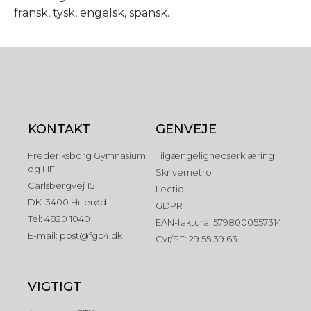
fransk, tysk, engelsk, spansk.
KONTAKT
GENVEJE
Frederiksborg Gymnasium
Tilgængelighedserklæring
og HF
Skrivemetro
Carlsbergvej 15
Lectio
DK-3400 Hillerød
GDPR
Tel: 4820 1040
EAN-faktura: 5798000557314
E-mail: post@fgc4.dk
Cvr/SE: 29 55 39 63
VIGTIGT