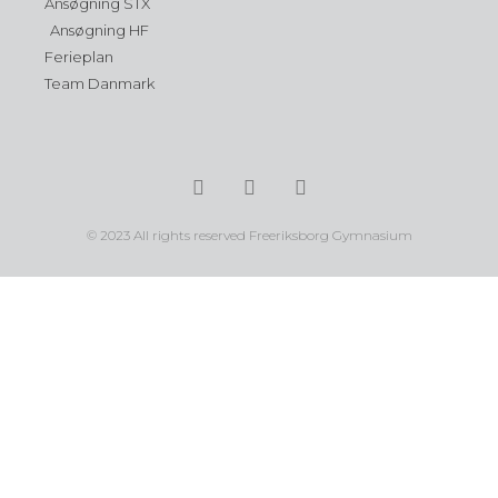
Ansøgning STX
Ansøgning HF
Ferieplan
Team Danmark
© 2023 All rights reserved Freeriksborg Gymnasium