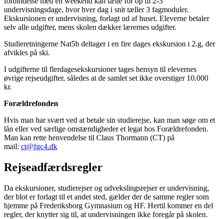
forbindelse med en weekend kan tælle for op til 2-3
undervisningsdage, hvor hver dag i snit tæller 3 fagmoduler.
Ekskursionen er undervisning, forlagt ud af huset. Eleverne betaler
selv alle udgifter, mens skolen dækker lærernes udgifter.
Studieretningerne Nat5b deltager i en fire dages ekskursion i 2.g, der
afvikles på ski.
I udgifterne til flerdagesekskursioner tages hensyn til elevernes
øvrige rejseudgifter, således at de samlet set ikke overstiger 10.000
kr.
Forældrefonden
Hvis man har svært ved at betale sin studierejse, kan man søge om et
lån eller ved særlige omstændigheder et legat hos Forældrefonden.
Man kan rette henvendelse til Claus Thormann (CT) på
mail:
ct@fgc4.dk
Rejseadfærdsregler
Da ekskursioner, studierejser og udvekslingsrejser er undervisning,
der blot er forlagt til et andet sted, gælder der de samme regler som
hjemme på Frederiksborg Gymnasium og HF. Hertil kommer en del
regler, der knytter sig til, at undervisningen ikke foregår på skolen.