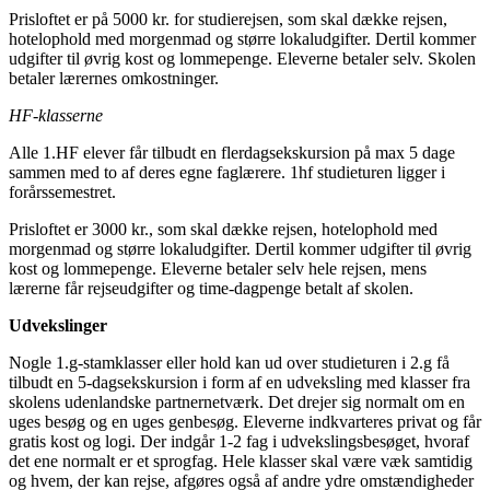
Prisloftet er på 5000 kr. for studierejsen, som skal dække rejsen,
hotelophold med morgenmad og større lokaludgifter. Dertil kommer
udgifter til øvrig kost og lommepenge. Eleverne betaler selv. Skolen
betaler lærernes omkostninger.
HF-klasserne
Alle 1.HF elever får tilbudt en flerdagsekskursion på max 5 dage
sammen med to af deres egne faglærere. 1hf studieturen ligger i
forårssemestret.
Prisloftet er 3000 kr., som skal dække rejsen, hotelophold med
morgenmad og større lokaludgifter. Dertil kommer udgifter til øvrig
kost og lommepenge. Eleverne betaler selv hele rejsen, mens
lærerne får rejseudgifter og time-dagpenge betalt af skolen.
Udvekslinger
Nogle 1.g-stamklasser eller hold kan ud over studieturen i 2.g få
tilbudt en 5-dagsekskursion i form af en udveksling med klasser fra
skolens udenlandske partnernetværk. Det drejer sig normalt om en
uges besøg og en uges genbesøg. Eleverne indkvarteres privat og får
gratis kost og logi. Der indgår 1-2 fag i udvekslingsbesøget, hvoraf
det ene normalt er et sprogfag. Hele klasser skal være væk samtidig
og hvem, der kan rejse, afgøres også af andre ydre omstændigheder