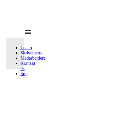
Lectio
Skrivemetro
Medarbejdere
Kontakt
os
Søg