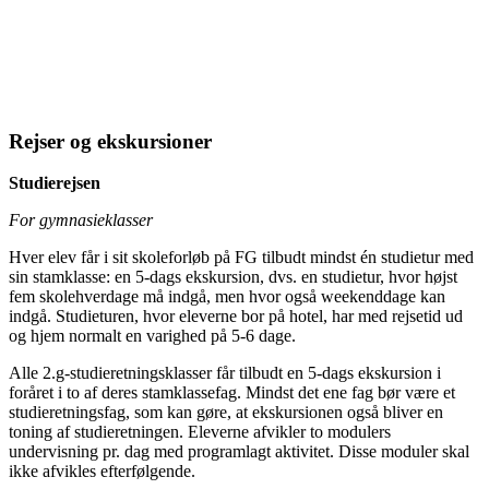
Rejser og ekskursioner
Studierejsen
For gymnasieklasser
Hver elev får i sit skoleforløb på FG tilbudt mindst én studietur med
sin stamklasse: en 5-dags ekskursion, dvs. en studietur, hvor højst
fem skolehverdage må indgå, men hvor også weekenddage kan
indgå. Studieturen, hvor eleverne bor på hotel, har med rejsetid ud
og hjem normalt en varighed på 5-6 dage.
Alle 2.g-studieretningsklasser får tilbudt en 5-dags ekskursion i
foråret i to af deres stamklassefag. Mindst det ene fag bør være et
studieretningsfag, som kan gøre, at ekskursionen også bliver en
toning af studieretningen. Eleverne afvikler to modulers
undervisning pr. dag med programlagt aktivitet. Disse moduler skal
ikke afvikles efterfølgende.