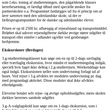
som f.eks. toning af studieretningen, den pågældende klasses
lærerbesætning, et færdigt tilbud med specielle ønsker fra
partnerskolen o.a. Programmet fastlægges ud fra et princip om
at
lære sammen
med den udenlandske skole, så der er
fællesprogrampunkter for de danske og udenlandske elever.
Prisen er op til 2500 kr. afhængig af rejseafstand og transportmiddel.
Beløbet skal udover rejseudgifterne dække øvrige større udgifter til
transport eller entréer i udlandet og/eller ved genbesøget
herhjemme.
Ekskursioner (flerdages)
3.g-studieretningsklasser kan søge om en op til 2-dags særfaglig
eller tværfaglig ekskursion, hvor mindst et studieretningsfag indgår,
specielt hvis faget ikke deltog i 2.g-studierejsen. Weekenddage kan
også indgå. Ekskursionen tæller som undervisning forlagt ud af
huset. Ved rejser i 3.g afvikles tre modulers undervisning pr. dag
med programlagt aktivitet. Disse moduler skal ikke afvikles
efterfølgende.
Eleverne betaler selv rejse- og øvrige opholdsudgifter, mens skolen
dækker lærernes samlede udgifter.
3.g-A-valgfagshold kan søge om en 1-dags ekskursion, som i