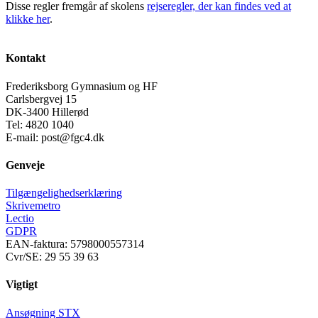
Disse regler fremgår af skolens
rejseregler, der kan findes ved at
klikke her
.
Kontakt
Frederiksborg Gymnasium og HF
Carlsbergvej 15
DK-3400 Hillerød
Tel: 4820 1040
E-mail: post@fgc4.dk
Genveje
Tilgængelighedserklæring
Skrivemetro
Lectio
GDPR
EAN-faktura: 5798000557314
Cvr/SE: 29 55 39 63
Vigtigt
Ansøgning STX