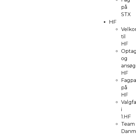
på
STX
HF
Velk
til
HF
Optag
og
ansøg
HF
Fagpa
på
HF
Valgf
i
1.HF
Team
Danm