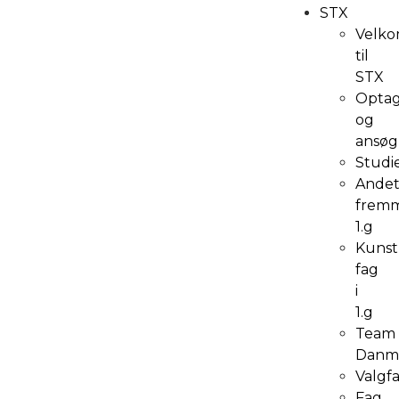
STX
Velk
til
STX
Optag
og
ansøg
Studi
Ande
frem
1.g
Kunst
fag
i
1.g
Team
Danm
Valgf
Fag