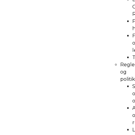
h
l
Regle
og
politi
S
A