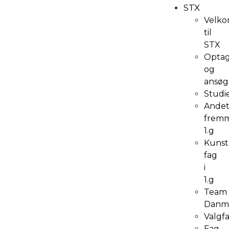
STX
Velk
til
STX
Optag
og
ansøg
Studi
Ande
frem
1.g
Kunst
fag
i
1.g
Team
Danm
Valgf
Fag