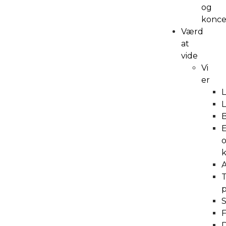
og
konce
Værd
at
vide
Vi
er
B
E
k
A
T
S
F