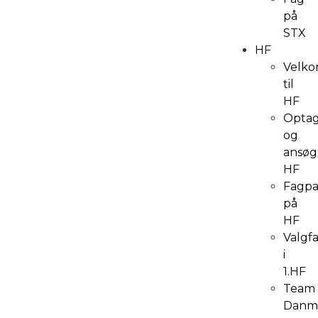
på
STX
HF
Velk
til
HF
Optag
og
ansøg
HF
Fagpa
på
HF
Valgf
i
1.HF
Team
Danm