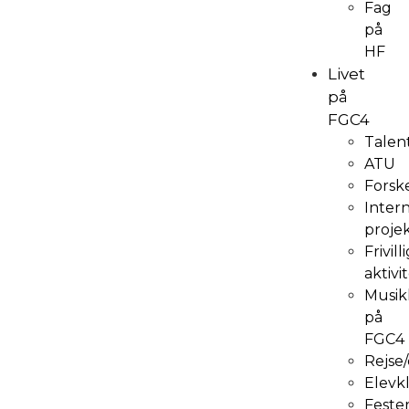
Fag
på
HF
Livet
på
FGC4
Tale
ATU
Forsk
Inter
proje
Frivill
aktivi
Musikl
på
FGC4
Rejse
Elevk
Feste