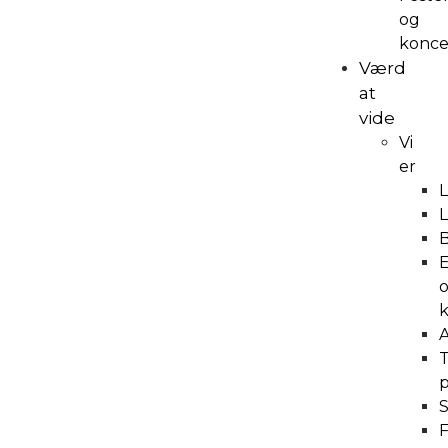
og
konce
Værd
at
vide
Vi
er
B
E
k
A
T
S
F