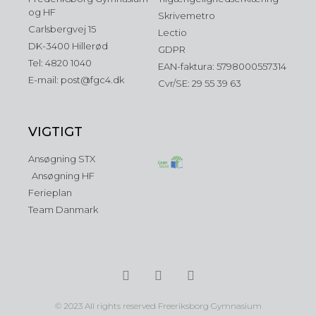
og HF
Skrivemetro
Carlsbergvej 15
Lectio
DK-3400 Hillerød
GDPR
Tel: 4820 1040
EAN-faktura: 5798000557314
E-mail: post@fgc4.dk
Cvr/SE: 29 55 39 63
VIGTIGT
Ansøgning STX
Ansøgning HF
Ferieplan
Team Danmark
© 2023 All rights reserved Freeriksborg Gymnasium