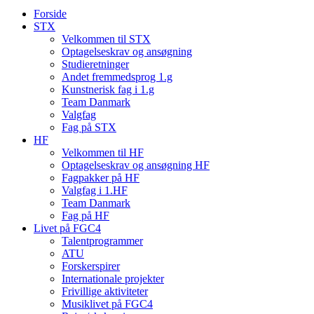
Forside
STX
Velkommen til STX
Optagelseskrav og ansøgning
Studieretninger
Andet fremmedsprog 1.g
Kunstnerisk fag i 1.g
Team Danmark
Valgfag
Fag på STX
HF
Velkommen til HF
Optagelseskrav og ansøgning HF
Fagpakker på HF
Valgfag i 1.HF
Team Danmark
Fag på HF
Livet på FGC4
Talentprogrammer
ATU
Forskerspirer
Internationale projekter
Frivillige aktiviteter
Musiklivet på FGC4