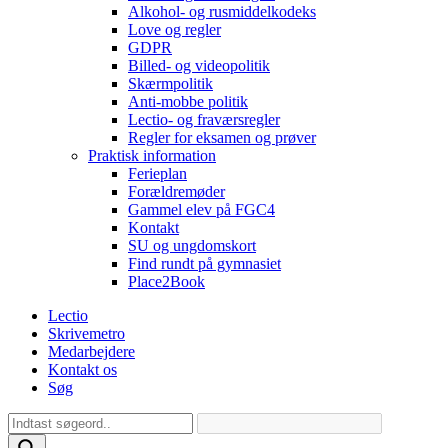
Alkohol- og rusmiddelkodeks
Love og regler
GDPR
Billed- og videopolitik
Skærmpolitik
Anti-mobbe politik
Lectio- og fraværsregler
Regler for eksamen og prøver
Praktisk information
Ferieplan
Forældremøder
Gammel elev på FGC4
Kontakt
SU og ungdomskort
Find rundt på gymnasiet
Place2Book
Lectio
Skrivemetro
Medarbejdere
Kontakt os
Søg