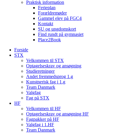
Praktisk information
Ferieplan
Forældremøder
Gammel elev på FGC4
Kontakt
SU og ungdomskort
Find rundt på gymnasiet
Place2Book
Forside
STX
Velkommen til STX
Optagelseskrav og ansøgning
Studieretninger
Andet fremmedsprog 1.g
Kunstnerisk fag i 1.g
Team Danmark
Valgfag
Fag på STX
HF
Velkommen til HF
Optagelseskrav og ansøgning HF
Fagpakker på HF
Valgfag i 1.HF
Team Danmark