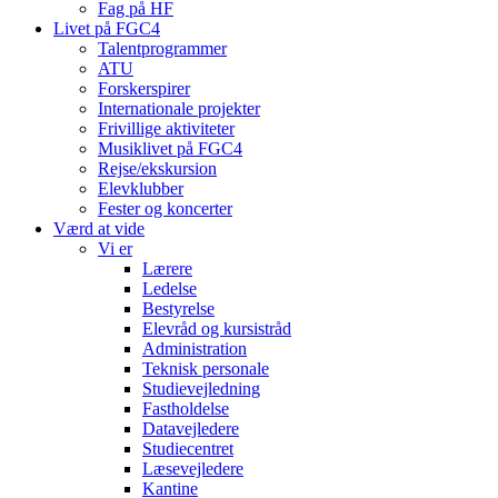
Fag på HF
Livet på FGC4
Talentprogrammer
ATU
Forskerspirer
Internationale projekter
Frivillige aktiviteter
Musiklivet på FGC4
Rejse/ekskursion
Elevklubber
Fester og koncerter
Værd at vide
Vi er
Lærere
Ledelse
Bestyrelse
Elevråd og kursistråd
Administration
Teknisk personale
Studievejledning
Fastholdelse
Datavejledere
Studiecentret
Læsevejledere
Kantine