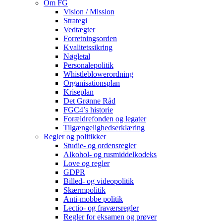
Om FG
Vision / Mission
Strategi
Vedtægter
Forretningsorden
Kvalitetssikring
Nøgletal
Personalepolitik
Whistleblowerordning
Organisationsplan
Kriseplan
Det Grønne Råd
FGC4’s historie
Forældrefonden og legater
Tilgængelighedserklæring
Regler og politikker
Studie- og ordensregler
Alkohol- og rusmiddelkodeks
Love og regler
GDPR
Billed- og videopolitik
Skærmpolitik
Anti-mobbe politik
Lectio- og fraværsregler
Regler for eksamen og prøver