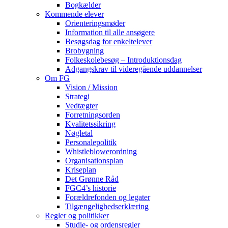
Bogkælder
Kommende elever
Orienteringsmøder
Information til alle ansøgere
Besøgsdag for enkeltelever
Brobygning
Folkeskolebesøg – Introduktionsdag
Adgangskrav til videregående uddannelser
Om FG
Vision / Mission
Strategi
Vedtægter
Forretningsorden
Kvalitetssikring
Nøgletal
Personalepolitik
Whistleblowerordning
Organisationsplan
Kriseplan
Det Grønne Råd
FGC4’s historie
Forældrefonden og legater
Tilgængelighedserklæring
Regler og politikker
Studie- og ordensregler