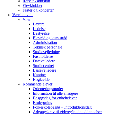
Rejse/ekskursion
Elevklubber
Fester og koncerter
Værd at vide
Vi er
Lærere
Ledelse
Bestyrelse
Elevråd og kursistråd
Administration
Teknisk personale
Studievejledning
Fastholdelse
Datavejledere
Studiecentret
Læsevejledere
Kantine
Bogkælder
Kommende elever
Orienteringsmøder
Information til alle ansøgere
Besøgsdag for enkeltelever
Brobygning
Folkeskolebesøg – Introduktionsdag
Adgangskrav til videregående uddannelser