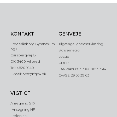
KONTAKT
GENVEJE
Frederiksborg Gymnasium
Tilgængelighedserklæring
og HF
Skrivemetro
Carlsbergvej 15
Lectio
DK-3400 Hillerød
GDPR
Tel: 4820 1040
EAN-faktura: 5798000557314
E-mail: post@fgc4.dk
Cvr/SE: 29 55 39 63
VIGTIGT
Ansøgning STX
Ansøgning HF
Ferieplan