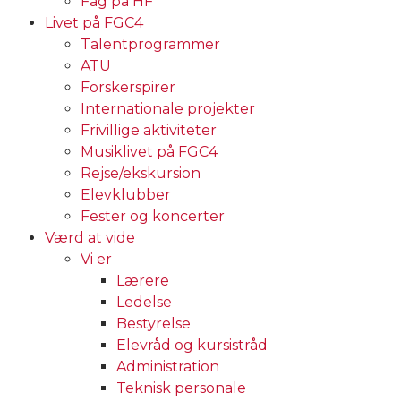
Fag på HF
Livet på FGC4
Talentprogrammer
ATU
Forskerspirer
Internationale projekter
Frivillige aktiviteter
Musiklivet på FGC4
Rejse/ekskursion
Elevklubber
Fester og koncerter
Værd at vide
Vi er
Lærere
Ledelse
Bestyrelse
Elevråd og kursistråd
Administration
Teknisk personale