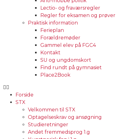
Anti-mobbe politik
Lectio- og fraværsregler
Regler for eksamen og prøver
Praktisk information
Ferieplan
Forældremøder
Gammel elev på FGC4
Kontakt
SU og ungdomskort
Find rundt på gymnasiet
Place2Book
Forside
STX
Velkommen til STX
Optagelseskrav og ansøgning
Studieretninger
Andet fremmedsprog 1.g