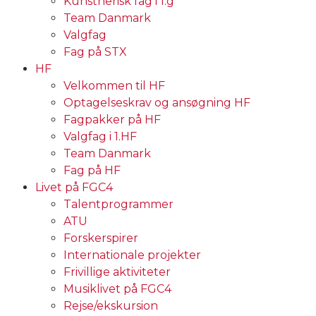
Kunstnerisk fag i 1.g
Team Danmark
Valgfag
Fag på STX
HF
Velkommen til HF
Optagelseskrav og ansøgning HF
Fagpakker på HF
Valgfag i 1.HF
Team Danmark
Fag på HF
Livet på FGC4
Talentprogrammer
ATU
Forskerspirer
Internationale projekter
Frivillige aktiviteter
Musiklivet på FGC4
Rejse/ekskursion