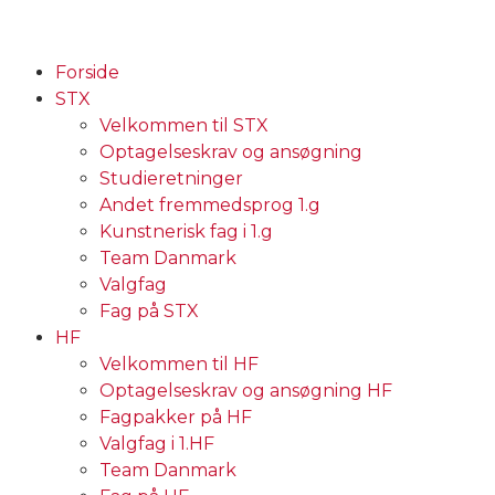
Forside
STX
Velkommen til STX
Optagelseskrav og ansøgning
Studieretninger
Andet fremmedsprog 1.g
Kunstnerisk fag i 1.g
Team Danmark
Valgfag
Fag på STX
HF
Velkommen til HF
Optagelseskrav og ansøgning HF
Fagpakker på HF
Valgfag i 1.HF
Team Danmark