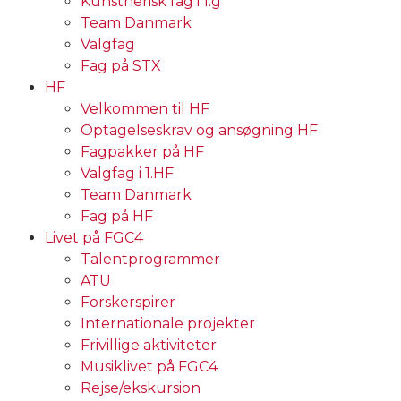
Kunstnerisk fag i 1.g
Team Danmark
Valgfag
Fag på STX
HF
Velkommen til HF
Optagelseskrav og ansøgning HF
Fagpakker på HF
Valgfag i 1.HF
Team Danmark
Fag på HF
Livet på FGC4
Talentprogrammer
ATU
Forskerspirer
Internationale projekter
Frivillige aktiviteter
Musiklivet på FGC4
Rejse/ekskursion