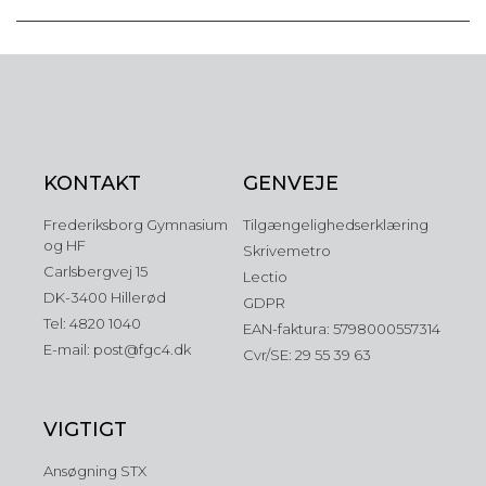
KONTAKT
GENVEJE
Frederiksborg Gymnasium
Tilgængelighedserklæring
og HF
Skrivemetro
Carlsbergvej 15
Lectio
DK-3400 Hillerød
GDPR
Tel: 4820 1040
EAN-faktura: 5798000557314
E-mail: post@fgc4.dk
Cvr/SE: 29 55 39 63
VIGTIGT
Ansøgning STX