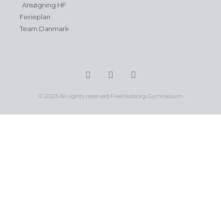
Ansøgning HF
Ferieplan
Team Danmark
© 2023 All rights reserved Freeriksborg Gymnasium