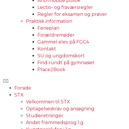
Anti-mobbe politik
Lectio- og fraværsregler
Regler for eksamen og prøver
Praktisk information
Ferieplan
Forældremøder
Gammel elev på FGC4
Kontakt
SU og ungdomskort
Find rundt på gymnasiet
Place2Book
Forside
STX
Velkommen til STX
Optagelseskrav og ansøgning
Studieretninger
Andet fremmedsprog 1.g