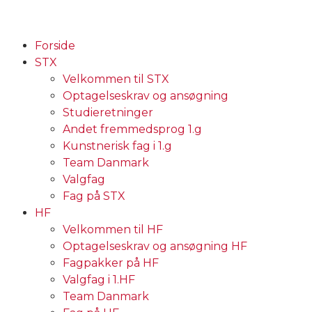
Forside
STX
Velkommen til STX
Optagelseskrav og ansøgning
Studieretninger
Andet fremmedsprog 1.g
Kunstnerisk fag i 1.g
Team Danmark
Valgfag
Fag på STX
HF
Velkommen til HF
Optagelseskrav og ansøgning HF
Fagpakker på HF
Valgfag i 1.HF
Team Danmark