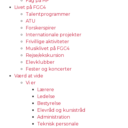
Fag på HF
Livet på FGC4
Talentprogrammer
ATU
Forskerspirer
Internationale projekter
Frivillige aktiviteter
Musiklivet på FGC4
Rejse/ekskursion
Elevklubber
Fester og koncerter
Værd at vide
Vi er
Lærere
Ledelse
Bestyrelse
Elevråd og kursistråd
Administration
Teknisk personale