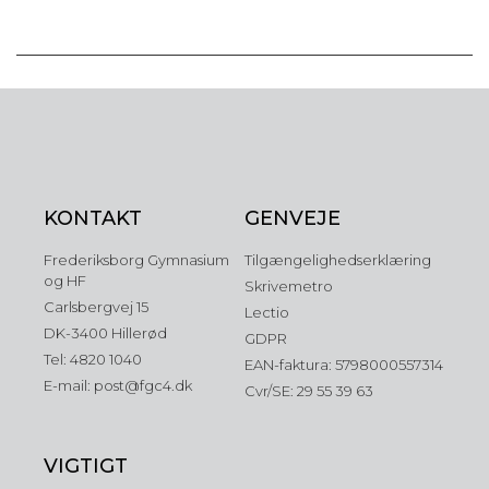
KONTAKT
GENVEJE
Frederiksborg Gymnasium
Tilgængelighedserklæring
og HF
Skrivemetro
Carlsbergvej 15
Lectio
DK-3400 Hillerød
GDPR
Tel: 4820 1040
EAN-faktura: 5798000557314
E-mail: post@fgc4.dk
Cvr/SE: 29 55 39 63
VIGTIGT