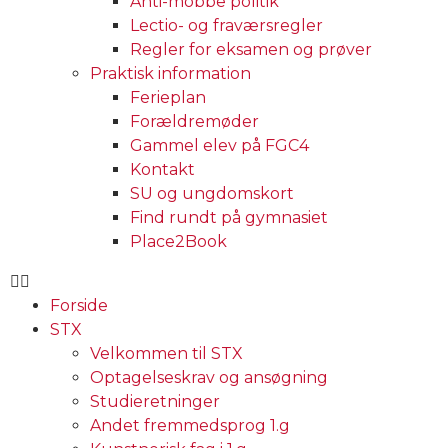
Anti-mobbe politik
Lectio- og fraværsregler
Regler for eksamen og prøver
Praktisk information
Ferieplan
Forældremøder
Gammel elev på FGC4
Kontakt
SU og ungdomskort
Find rundt på gymnasiet
Place2Book
Forside
STX
Velkommen til STX
Optagelseskrav og ansøgning
Studieretninger
Andet fremmedsprog 1.g