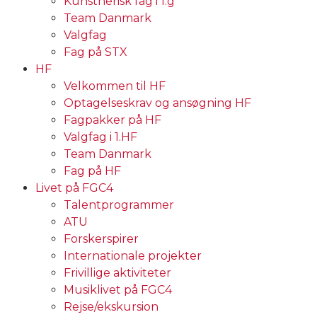
Kunstnerisk fag i 1.g
Team Danmark
Valgfag
Fag på STX
HF
Velkommen til HF
Optagelseskrav og ansøgning HF
Fagpakker på HF
Valgfag i 1.HF
Team Danmark
Fag på HF
Livet på FGC4
Talentprogrammer
ATU
Forskerspirer
Internationale projekter
Frivillige aktiviteter
Musiklivet på FGC4
Rejse/ekskursion