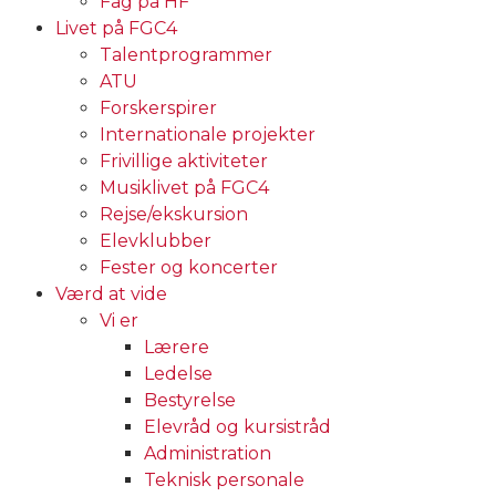
Fag på HF
Livet på FGC4
Talentprogrammer
ATU
Forskerspirer
Internationale projekter
Frivillige aktiviteter
Musiklivet på FGC4
Rejse/ekskursion
Elevklubber
Fester og koncerter
Værd at vide
Vi er
Lærere
Ledelse
Bestyrelse
Elevråd og kursistråd
Administration
Teknisk personale