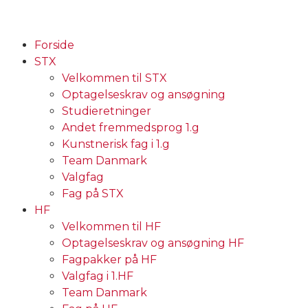
Forside
STX
Velkommen til STX
Optagelseskrav og ansøgning
Studieretninger
Andet fremmedsprog 1.g
Kunstnerisk fag i 1.g
Team Danmark
Valgfag
Fag på STX
HF
Velkommen til HF
Optagelseskrav og ansøgning HF
Fagpakker på HF
Valgfag i 1.HF
Team Danmark