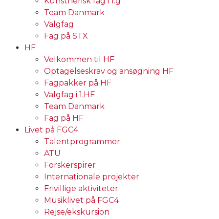
Kunstnerisk fag i 1.g
Team Danmark
Valgfag
Fag på STX
HF
Velkommen til HF
Optagelseskrav og ansøgning HF
Fagpakker på HF
Valgfag i 1.HF
Team Danmark
Fag på HF
Livet på FGC4
Talentprogrammer
ATU
Forskerspirer
Internationale projekter
Frivillige aktiviteter
Musiklivet på FGC4
Rejse/ekskursion