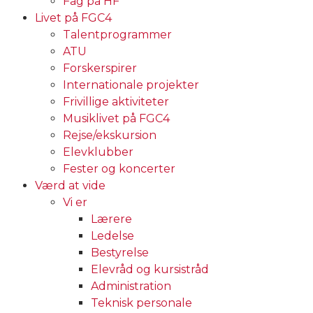
Fag på HF
Livet på FGC4
Talentprogrammer
ATU
Forskerspirer
Internationale projekter
Frivillige aktiviteter
Musiklivet på FGC4
Rejse/ekskursion
Elevklubber
Fester og koncerter
Værd at vide
Vi er
Lærere
Ledelse
Bestyrelse
Elevråd og kursistråd
Administration
Teknisk personale