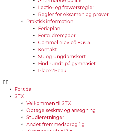
Anti-mobbe politik
Lectio- og fraværsregler
Regler for eksamen og prøver
Praktisk information
Ferieplan
Forældremøder
Gammel elev på FGC4
Kontakt
SU og ungdomskort
Find rundt på gymnasiet
Place2Book
Forside
STX
Velkommen til STX
Optagelseskrav og ansøgning
Studieretninger
Andet fremmedsprog 1.g