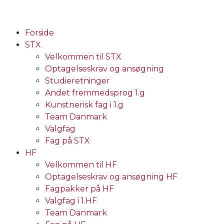
Forside
STX
Velkommen til STX
Optagelseskrav og ansøgning
Studieretninger
Andet fremmedsprog 1.g
Kunstnerisk fag i 1.g
Team Danmark
Valgfag
Fag på STX
HF
Velkommen til HF
Optagelseskrav og ansøgning HF
Fagpakker på HF
Valgfag i 1.HF
Team Danmark