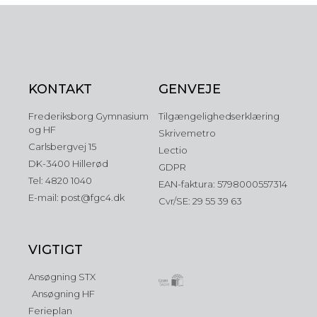
KONTAKT
GENVEJE
Frederiksborg Gymnasium
Tilgængelighedserklæring
og HF
Skrivemetro
Carlsbergvej 15
Lectio
DK-3400 Hillerød
GDPR
Tel: 4820 1040
EAN-faktura: 5798000557314
E-mail: post@fgc4.dk
Cvr/SE: 29 55 39 63
VIGTIGT
Ansøgning STX
Ansøgning HF
Ferieplan