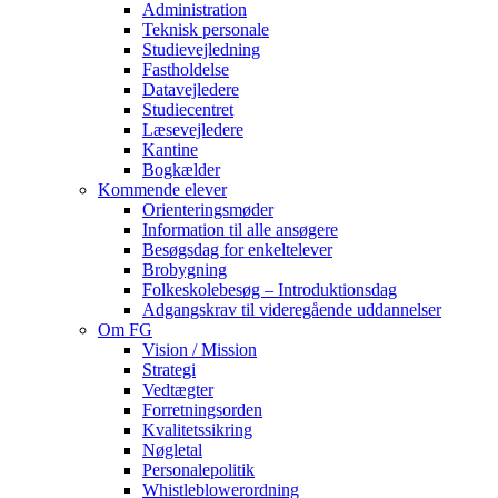
Administration
Teknisk personale
Studievejledning
Fastholdelse
Datavejledere
Studiecentret
Læsevejledere
Kantine
Bogkælder
Kommende elever
Orienteringsmøder
Information til alle ansøgere
Besøgsdag for enkeltelever
Brobygning
Folkeskolebesøg – Introduktionsdag
Adgangskrav til videregående uddannelser
Om FG
Vision / Mission
Strategi
Vedtægter
Forretningsorden
Kvalitetssikring
Nøgletal
Personalepolitik
Whistleblowerordning