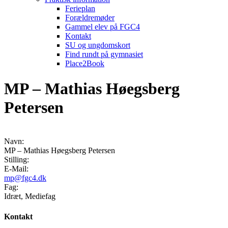
Ferieplan
Forældremøder
Gammel elev på FGC4
Kontakt
SU og ungdomskort
Find rundt på gymnasiet
Place2Book
MP – Mathias Høegsberg
Petersen
Navn:
MP – Mathias Høegsberg Petersen
Stilling:
E-Mail:
mp@fgc4.dk
Fag:
Idræt, Mediefag
Kontakt