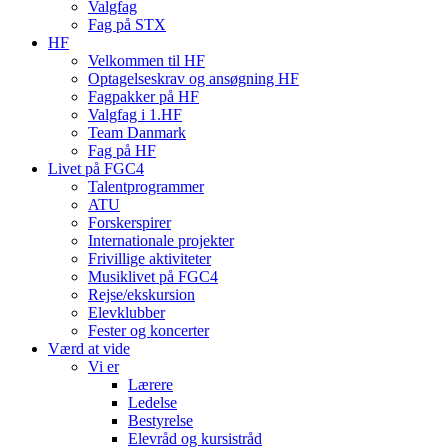
Valgfag
Fag på STX
HF
Velkommen til HF
Optagelseskrav og ansøgning HF
Fagpakker på HF
Valgfag i 1.HF
Team Danmark
Fag på HF
Livet på FGC4
Talentprogrammer
ATU
Forskerspirer
Internationale projekter
Frivillige aktiviteter
Musiklivet på FGC4
Rejse/ekskursion
Elevklubber
Fester og koncerter
Værd at vide
Vi er
Lærere
Ledelse
Bestyrelse
Elevråd og kursistråd