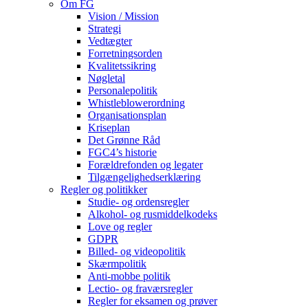
Om FG
Vision / Mission
Strategi
Vedtægter
Forretningsorden
Kvalitetssikring
Nøgletal
Personalepolitik
Whistleblowerordning
Organisationsplan
Kriseplan
Det Grønne Råd
FGC4’s historie
Forældrefonden og legater
Tilgængelighedserklæring
Regler og politikker
Studie- og ordensregler
Alkohol- og rusmiddelkodeks
Love og regler
GDPR
Billed- og videopolitik
Skærmpolitik
Anti-mobbe politik
Lectio- og fraværsregler
Regler for eksamen og prøver