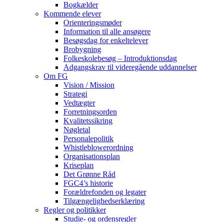
Bogkælder
Kommende elever
Orienteringsmøder
Information til alle ansøgere
Besøgsdag for enkeltelever
Brobygning
Folkeskolebesøg – Introduktionsdag
Adgangskrav til videregående uddannelser
Om FG
Vision / Mission
Strategi
Vedtægter
Forretningsorden
Kvalitetssikring
Nøgletal
Personalepolitik
Whistleblowerordning
Organisationsplan
Kriseplan
Det Grønne Råd
FGC4’s historie
Forældrefonden og legater
Tilgængelighedserklæring
Regler og politikker
Studie- og ordensregler