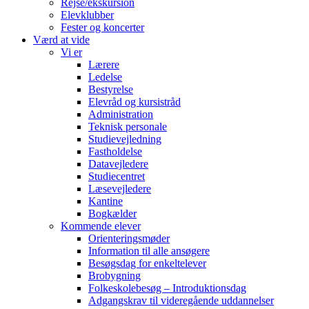
Rejse/ekskursion
Elevklubber
Fester og koncerter
Værd at vide
Vi er
Lærere
Ledelse
Bestyrelse
Elevråd og kursistråd
Administration
Teknisk personale
Studievejledning
Fastholdelse
Datavejledere
Studiecentret
Læsevejledere
Kantine
Bogkælder
Kommende elever
Orienteringsmøder
Information til alle ansøgere
Besøgsdag for enkeltelever
Brobygning
Folkeskolebesøg – Introduktionsdag
Adgangskrav til videregående uddannelser