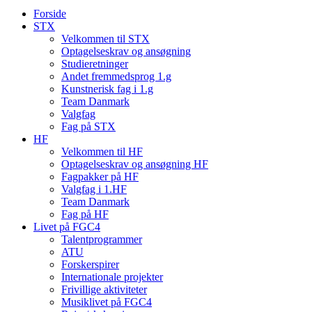
Forside
STX
Velkommen til STX
Optagelseskrav og ansøgning
Studieretninger
Andet fremmedsprog 1.g
Kunstnerisk fag i 1.g
Team Danmark
Valgfag
Fag på STX
HF
Velkommen til HF
Optagelseskrav og ansøgning HF
Fagpakker på HF
Valgfag i 1.HF
Team Danmark
Fag på HF
Livet på FGC4
Talentprogrammer
ATU
Forskerspirer
Internationale projekter
Frivillige aktiviteter
Musiklivet på FGC4