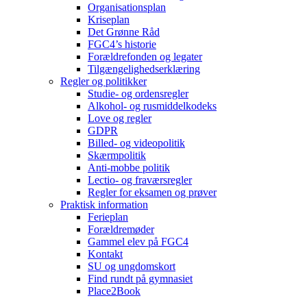
Organisationsplan
Kriseplan
Det Grønne Råd
FGC4’s historie
Forældrefonden og legater
Tilgængelighedserklæring
Regler og politikker
Studie- og ordensregler
Alkohol- og rusmiddelkodeks
Love og regler
GDPR
Billed- og videopolitik
Skærmpolitik
Anti-mobbe politik
Lectio- og fraværsregler
Regler for eksamen og prøver
Praktisk information
Ferieplan
Forældremøder
Gammel elev på FGC4
Kontakt
SU og ungdomskort
Find rundt på gymnasiet
Place2Book