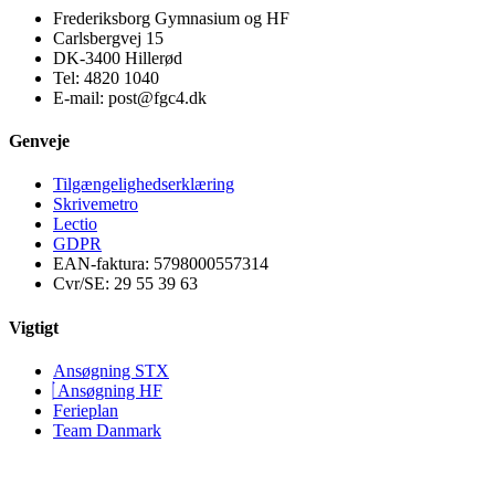
Frederiksborg Gymnasium og HF
Carlsbergvej 15
DK-3400 Hillerød
Tel: 4820 1040
E-mail: post@fgc4.dk
Genveje
Tilgængelighedserklæring
Skrivemetro
Lectio
GDPR
EAN-faktura: 5798000557314
Cvr/SE: 29 55 39 63
Vigtigt
Ansøgning STX
Ansøgning HF
Ferieplan
Team Danmark