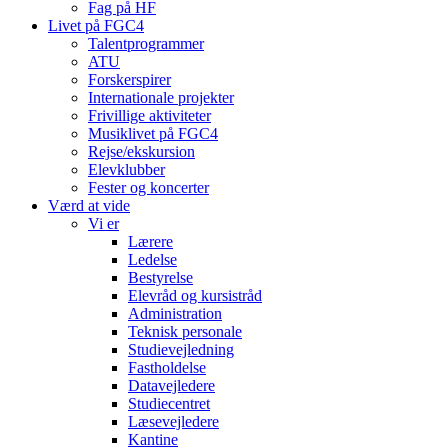
Fag på HF
Livet på FGC4
Talentprogrammer
ATU
Forskerspirer
Internationale projekter
Frivillige aktiviteter
Musiklivet på FGC4
Rejse/ekskursion
Elevklubber
Fester og koncerter
Værd at vide
Vi er
Lærere
Ledelse
Bestyrelse
Elevråd og kursistråd
Administration
Teknisk personale
Studievejledning
Fastholdelse
Datavejledere
Studiecentret
Læsevejledere
Kantine