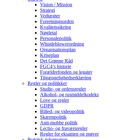
Vision / Mission
Strategi
Vedtægter
Forretningsorden
Kvalitetssikring
Nøgletal
Personalepolitik
Whistleblowerordning
Organisationsplan
Kriseplan
Det Grønne Råd
FGC4’s historie
Forældrefonden og legater
Tilgængelighedserklæring
Regler og politikker
Studie- og ordensregler
Alkohol- og rusmiddelkodeks
Love og regler
GDPR
Billed- og videopolitik
Skærmpolitik
Anti-mobbe politik
Lectio- og fraværsregler
Regler for eksamen og prøver
Praktisk information