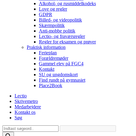
Alkohol- og rusmiddelkodeks
Love og regler
GDPR
Billed- og videopolitik
Skærmpolitik
Anti-mobbe politik
Lectio- og fraværsregler
Regler for eksamen og prøver
Praktisk information
Ferieplan
Forældremøder
Gammel elev på FGC4
Kontakt
SU og ungdomskort
Find rundt på gymnasiet
Place2Book
Lectio
Skrivemetro
Medarbejdere
Kontakt os
Søg