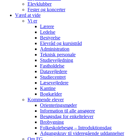
Elevklubber
Fester og koncerter
Værd at vide
Vi er
Lærere
Ledelse
Bestyrelse
Elevråd og kursistråd
Administration
Teknisk personale
Studievejledning
Fastholdelse
Datavejledere
Studiecentret
Læsevejledere
Kantine
Bogkælder
Kommende elever
Orienteringsmøder
Information til alle ansøgere
Besøgsdag for enkeltelever
Brobygning
Folkeskolebesøg – Introduktionsdag
Adgangskrav til videregående uddannelser
Om FG