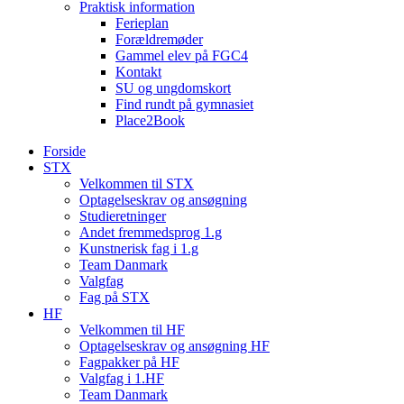
Praktisk information
Ferieplan
Forældremøder
Gammel elev på FGC4
Kontakt
SU og ungdomskort
Find rundt på gymnasiet
Place2Book
Forside
STX
Velkommen til STX
Optagelseskrav og ansøgning
Studieretninger
Andet fremmedsprog 1.g
Kunstnerisk fag i 1.g
Team Danmark
Valgfag
Fag på STX
HF
Velkommen til HF
Optagelseskrav og ansøgning HF
Fagpakker på HF
Valgfag i 1.HF
Team Danmark