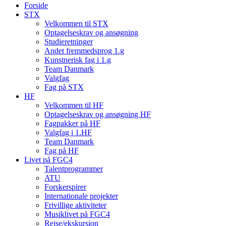
Forside
STX
Velkommen til STX
Optagelseskrav og ansøgning
Studieretninger
Andet fremmedsprog 1.g
Kunstnerisk fag i 1.g
Team Danmark
Valgfag
Fag på STX
HF
Velkommen til HF
Optagelseskrav og ansøgning HF
Fagpakker på HF
Valgfag i 1.HF
Team Danmark
Fag på HF
Livet på FGC4
Talentprogrammer
ATU
Forskerspirer
Internationale projekter
Frivillige aktiviteter
Musiklivet på FGC4
Rejse/ekskursion