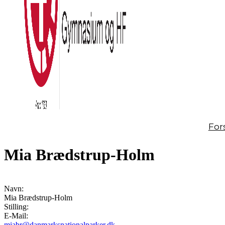
For
Mia Brædstrup-Holm
Navn:
Mia Brædstrup-Holm
Stilling:
E-Mail:
miabr@danmarksnationalparker.dk