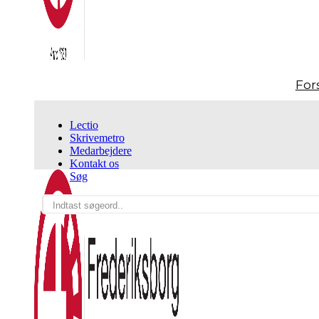
For
Lectio
Skrivemetro
Medarbejdere
Kontakt os
Søg