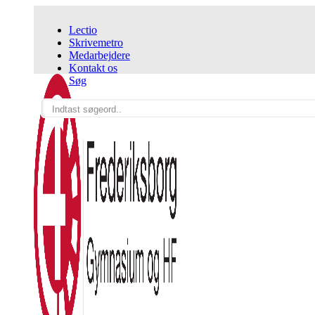
Lectio
Skrivemetro
Medarbejdere
Kontakt os
Søg