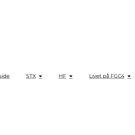
side
STX
HF
Livet på FGC4