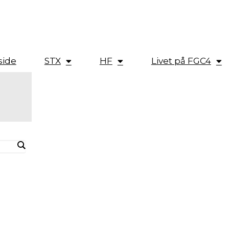
side
STX
HF
Livet på FGC4