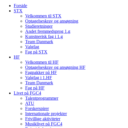
Forside
STX
Velkommen til STX
Optagelseskrav og ansøgning
Studieretninger
Andet fremmedsprog 1.g
Kunstnerisk fag i 1.g
Team Danmark
Valgfag
Fag på STX
HF
Velkommen til HF
Optagelseskrav og ansøgning HF
Fagpakker på HF
Valgfag i 1.HF
Team Danmark
Fag på HF
Livet på FGC4
Talentprogrammer
ATU
Forskerspirer
Internationale projekter
Frivillige aktiviteter
Musiklivet på FGC4