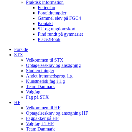
Praktisk information
Ferieplan
Forældremøder
Gammel elev på FGC4
Kontakt
SU og ungdomskort
Find rundt på gymnasiet
Place2Book
Forside
STX
Velkommen til STX
Optagelseskrav og ansøgning
Studieretninger
Andet fremmedsprog 1.g
Kunstnerisk fag i 1.g
Team Danmark
Valgfag
Fag på STX
HF
Velkommen til HF
Optagelseskrav og ansøgning HF
Fagpakker på HF
Valgfag i 1.HF
Team Danmark