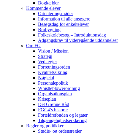
Bogkælder
Kommende elever
Orienteringsmøder
Information til alle ansøgere
Besøgsdag for enkeltelever
Brobygning
Folkeskolebesøg – Introduktionsdag
Adgangskrav til videregående uddannelser
Om FG
Vision / Mission
Strategi
Vedtægter
Forretningsorden
Kvalitetssikring
Nøgletal
Personalepolitik
Whistleblowerordning
Organisationsplan
Kriseplan
Det Grønne Råd
FGC4’s historie
Forældrefonden og legater
Tilgængelighedserklæring
Regler og politikker
Studie- og ordensregler