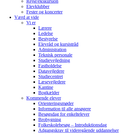
Rejse/ekskursion
Elevklubber
Fester og koncerter
Værd at vide
Vi er
Lærere
Ledelse
Bestyrelse
Elevråd og kursistråd
Administration
Teknisk personale
Studievejledning
Fastholdelse
Datavejledere
Studiecentret
Læsevejledere
Kantine
Bogkælder
Kommende elever
Orienteringsmøder
Information til alle ansøgere
Besøgsdag for enkeltelever
Brobygning
Folkeskolebesøg – Introduktionsdag
Adgangskrav til videregående uddannelser