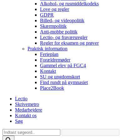
Alkohol- og rusmiddelkodeks
Love og regler
GDPR
Billed- og videopolitik
Skærmpolitik
Anti-mobbe politik
Lectio- og fraværsregler
Regler for eksamen og prøver
Praktisk information
Ferieplan
Forældremøder
Gammel elev på FGC4
Kontakt
SU og ungdomskort
Find rundt på gymnasiet
Place2Book
Lectio
Skrivemetro
Medarbejdere
Kontakt os
Søg