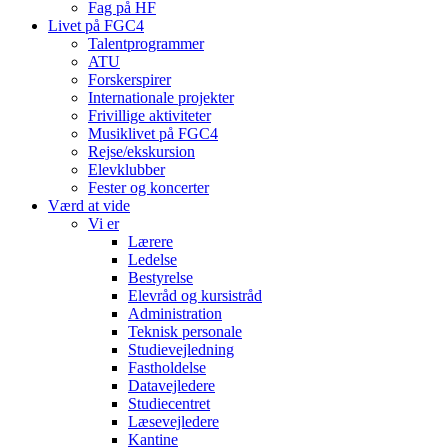
Fag på HF
Livet på FGC4
Talentprogrammer
ATU
Forskerspirer
Internationale projekter
Frivillige aktiviteter
Musiklivet på FGC4
Rejse/ekskursion
Elevklubber
Fester og koncerter
Værd at vide
Vi er
Lærere
Ledelse
Bestyrelse
Elevråd og kursistråd
Administration
Teknisk personale
Studievejledning
Fastholdelse
Datavejledere
Studiecentret
Læsevejledere
Kantine