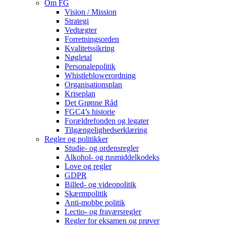
Om FG
Vision / Mission
Strategi
Vedtægter
Forretningsorden
Kvalitetssikring
Nøgletal
Personalepolitik
Whistleblowerordning
Organisationsplan
Kriseplan
Det Grønne Råd
FGC4’s historie
Forældrefonden og legater
Tilgængelighedserklæring
Regler og politikker
Studie- og ordensregler
Alkohol- og rusmiddelkodeks
Love og regler
GDPR
Billed- og videopolitik
Skærmpolitik
Anti-mobbe politik
Lectio- og fraværsregler
Regler for eksamen og prøver