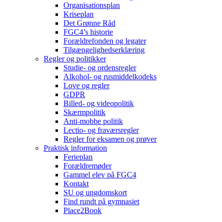
Organisationsplan
Kriseplan
Det Grønne Råd
FGC4’s historie
Forældrefonden og legater
Tilgængelighedserklæring
Regler og politikker
Studie- og ordensregler
Alkohol- og rusmiddelkodeks
Love og regler
GDPR
Billed- og videopolitik
Skærmpolitik
Anti-mobbe politik
Lectio- og fraværsregler
Regler for eksamen og prøver
Praktisk information
Ferieplan
Forældremøder
Gammel elev på FGC4
Kontakt
SU og ungdomskort
Find rundt på gymnasiet
Place2Book