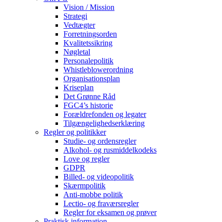
Vision / Mission
Strategi
Vedtægter
Forretningsorden
Kvalitetssikring
Nøgletal
Personalepolitik
Whistleblowerordning
Organisationsplan
Kriseplan
Det Grønne Råd
FGC4’s historie
Forældrefonden og legater
Tilgængelighedserklæring
Regler og politikker
Studie- og ordensregler
Alkohol- og rusmiddelkodeks
Love og regler
GDPR
Billed- og videopolitik
Skærmpolitik
Anti-mobbe politik
Lectio- og fraværsregler
Regler for eksamen og prøver
Praktisk information