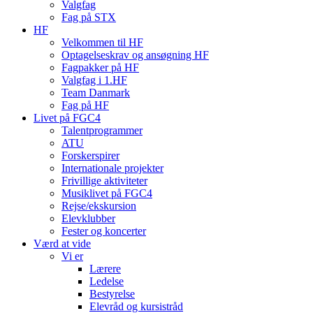
Valgfag
Fag på STX
HF
Velkommen til HF
Optagelseskrav og ansøgning HF
Fagpakker på HF
Valgfag i 1.HF
Team Danmark
Fag på HF
Livet på FGC4
Talentprogrammer
ATU
Forskerspirer
Internationale projekter
Frivillige aktiviteter
Musiklivet på FGC4
Rejse/ekskursion
Elevklubber
Fester og koncerter
Værd at vide
Vi er
Lærere
Ledelse
Bestyrelse
Elevråd og kursistråd