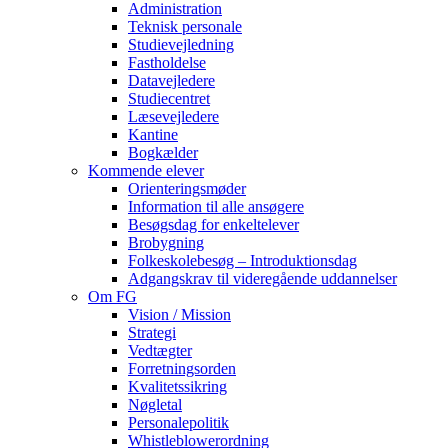
Administration
Teknisk personale
Studievejledning
Fastholdelse
Datavejledere
Studiecentret
Læsevejledere
Kantine
Bogkælder
Kommende elever
Orienteringsmøder
Information til alle ansøgere
Besøgsdag for enkeltelever
Brobygning
Folkeskolebesøg – Introduktionsdag
Adgangskrav til videregående uddannelser
Om FG
Vision / Mission
Strategi
Vedtægter
Forretningsorden
Kvalitetssikring
Nøgletal
Personalepolitik
Whistleblowerordning