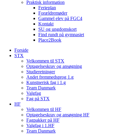
Praktisk information
Ferieplan
Forældremøder
Gammel elev på FGC4
Kontakt
SU og ungdomskort
Find rundt på gymnasiet
Place2Book
Forside
STX
Velkommen til STX
Optagelseskrav og ansøgning
Studieretninger
Andet fremmedsprog 1.g
Kunstnerisk fag i 1.g
Team Danmark
Valgfag
Fag på STX
HF
Velkommen til HF
Optagelseskrav og ansøgning HF
Fagpakker på HF
Valgfag i 1.HF
Team Danmark