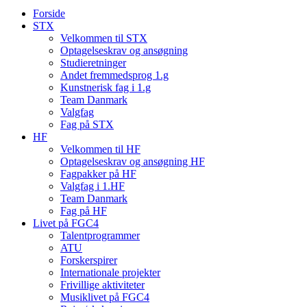
Forside
STX
Velkommen til STX
Optagelseskrav og ansøgning
Studieretninger
Andet fremmedsprog 1.g
Kunstnerisk fag i 1.g
Team Danmark
Valgfag
Fag på STX
HF
Velkommen til HF
Optagelseskrav og ansøgning HF
Fagpakker på HF
Valgfag i 1.HF
Team Danmark
Fag på HF
Livet på FGC4
Talentprogrammer
ATU
Forskerspirer
Internationale projekter
Frivillige aktiviteter
Musiklivet på FGC4