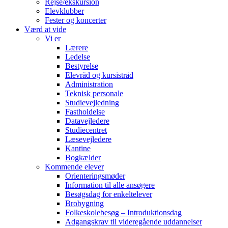
Rejse/ekskursion
Elevklubber
Fester og koncerter
Værd at vide
Vi er
Lærere
Ledelse
Bestyrelse
Elevråd og kursistråd
Administration
Teknisk personale
Studievejledning
Fastholdelse
Datavejledere
Studiecentret
Læsevejledere
Kantine
Bogkælder
Kommende elever
Orienteringsmøder
Information til alle ansøgere
Besøgsdag for enkeltelever
Brobygning
Folkeskolebesøg – Introduktionsdag
Adgangskrav til videregående uddannelser