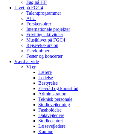
Fag på HF
Livet på FGC4
Talentprogrammer
ATU
Forskerspirer
Internationale projekter
Frivillige aktiviteter
Musiklivet på FGC4
Rejse/ekskursion
Elevklubber
Fester og koncerter
Værd at vide
Vi er
Lærere
Ledelse
Bestyrelse
Elevråd og kursistråd
Administration
Teknisk personale
Studievejledning
Fastholdelse
Datavejledere
Studiecentret
Læsevejledere
Kantine