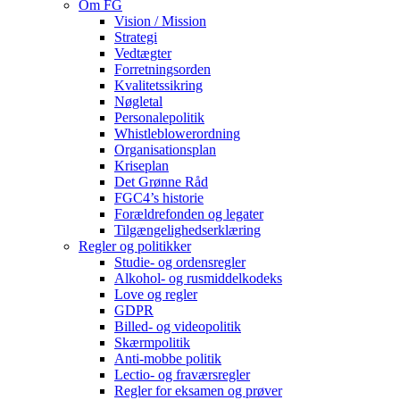
Om FG
Vision / Mission
Strategi
Vedtægter
Forretningsorden
Kvalitetssikring
Nøgletal
Personalepolitik
Whistleblowerordning
Organisationsplan
Kriseplan
Det Grønne Råd
FGC4’s historie
Forældrefonden og legater
Tilgængelighedserklæring
Regler og politikker
Studie- og ordensregler
Alkohol- og rusmiddelkodeks
Love og regler
GDPR
Billed- og videopolitik
Skærmpolitik
Anti-mobbe politik
Lectio- og fraværsregler
Regler for eksamen og prøver