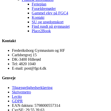
Ferieplan
Forældremøder
Gammel elev på FGC4
Kontakt
SU og ungdomskort
Find rundt på gymnasiet
Place2Book
Kontakt
Frederiksborg Gymnasium og HF
Carlsbergvej 15
DK-3400 Hillerød
Tel: 4820 1040
E-mail: post@fgc4.dk
Genveje
Tilgængelighedserklæring
Skrivemetro
Lectio
GDPR
EAN-faktura: 5798000557314
Cvr/SE: 29 55 39 63