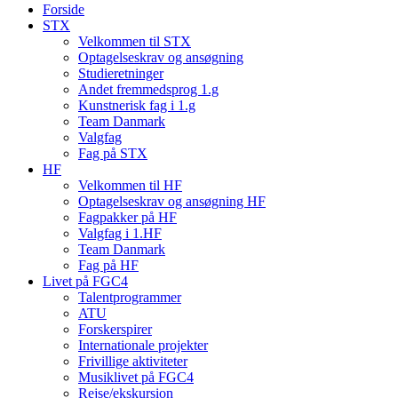
Forside
STX
Velkommen til STX
Optagelseskrav og ansøgning
Studieretninger
Andet fremmedsprog 1.g
Kunstnerisk fag i 1.g
Team Danmark
Valgfag
Fag på STX
HF
Velkommen til HF
Optagelseskrav og ansøgning HF
Fagpakker på HF
Valgfag i 1.HF
Team Danmark
Fag på HF
Livet på FGC4
Talentprogrammer
ATU
Forskerspirer
Internationale projekter
Frivillige aktiviteter
Musiklivet på FGC4
Rejse/ekskursion