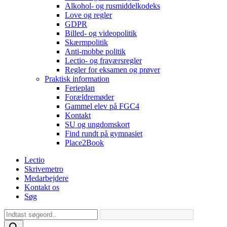
Alkohol- og rusmiddelkodeks
Love og regler
GDPR
Billed- og videopolitik
Skærmpolitik
Anti-mobbe politik
Lectio- og fraværsregler
Regler for eksamen og prøver
Praktisk information
Ferieplan
Forældremøder
Gammel elev på FGC4
Kontakt
SU og ungdomskort
Find rundt på gymnasiet
Place2Book
Lectio
Skrivemetro
Medarbejdere
Kontakt os
Søg