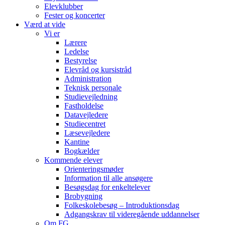
Elevklubber
Fester og koncerter
Værd at vide
Vi er
Lærere
Ledelse
Bestyrelse
Elevråd og kursistråd
Administration
Teknisk personale
Studievejledning
Fastholdelse
Datavejledere
Studiecentret
Læsevejledere
Kantine
Bogkælder
Kommende elever
Orienteringsmøder
Information til alle ansøgere
Besøgsdag for enkeltelever
Brobygning
Folkeskolebesøg – Introduktionsdag
Adgangskrav til videregående uddannelser
Om FG