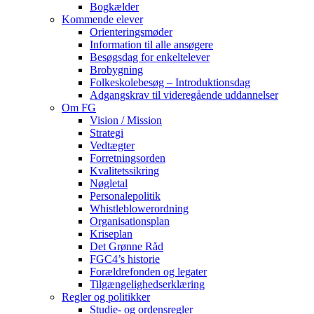
Bogkælder
Kommende elever
Orienteringsmøder
Information til alle ansøgere
Besøgsdag for enkeltelever
Brobygning
Folkeskolebesøg – Introduktionsdag
Adgangskrav til videregående uddannelser
Om FG
Vision / Mission
Strategi
Vedtægter
Forretningsorden
Kvalitetssikring
Nøgletal
Personalepolitik
Whistleblowerordning
Organisationsplan
Kriseplan
Det Grønne Råd
FGC4’s historie
Forældrefonden og legater
Tilgængelighedserklæring
Regler og politikker
Studie- og ordensregler