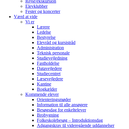
Rejse/ekskursion
Elevklubber
Fester og koncerter
Værd at vide
Vi er
Lærere
Ledelse
Bestyrelse
Elevråd og kursistråd
Administration
Teknisk personale
Studievejledning
Fastholdelse
Datavejledere
Studiecentret
Læsevejledere
Kantine
Bogkælder
Kommende elever
Orienteringsmøder
Information til alle ansøgere
Besøgsdag for enkeltelever
Brobygning
Folkeskolebesøg – Introduktionsdag
Adgangskrav til videregående uddannelser