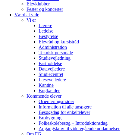
Elevklubber
Fester og koncerter
Værd at vide
Vi er
Lærere
Ledelse
Bestyrelse
Elevråd og kursistråd
Administration
Teknisk personale
Studievejledning
Fastholdelse
Datavejledere
Studiecentret
Læsevejledere
Kantine
Bogkælder
Kommende elever
Orienteringsmøder
Information til alle ansøgere
Besøgsdag for enkeltelever
Brobygning
Folkeskolebesøg – Introduktionsdag
Adgangskrav til videregående uddannelser
Om FG