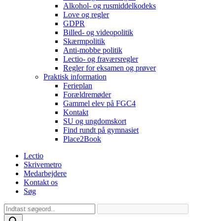
Alkohol- og rusmiddelkodeks
Love og regler
GDPR
Billed- og videopolitik
Skærmpolitik
Anti-mobbe politik
Lectio- og fraværsregler
Regler for eksamen og prøver
Praktisk information
Ferieplan
Forældremøder
Gammel elev på FGC4
Kontakt
SU og ungdomskort
Find rundt på gymnasiet
Place2Book
Lectio
Skrivemetro
Medarbejdere
Kontakt os
Søg