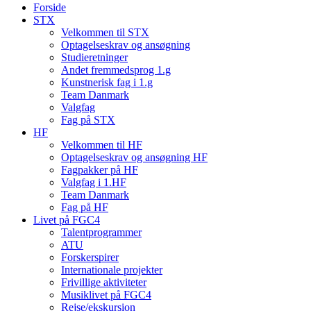
Forside
STX
Velkommen til STX
Optagelseskrav og ansøgning
Studieretninger
Andet fremmedsprog 1.g
Kunstnerisk fag i 1.g
Team Danmark
Valgfag
Fag på STX
HF
Velkommen til HF
Optagelseskrav og ansøgning HF
Fagpakker på HF
Valgfag i 1.HF
Team Danmark
Fag på HF
Livet på FGC4
Talentprogrammer
ATU
Forskerspirer
Internationale projekter
Frivillige aktiviteter
Musiklivet på FGC4
Rejse/ekskursion