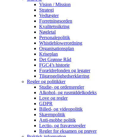
Vision / Mission
Strategi
Vedtægter
Forretningsorden
Kvalitetssikring
Nøgletal
Personalepolitik
Whistleblowerordning
Organisationsplan
Kriseplan
Det Grønne Råd
FGC4’s historie
Forældrefonden og legater
Tilgængelighedserklæring
Regler og politikker
Studie- og ordensregler
Alkohol- og rusmiddelkodeks
Love og regler
GDPR
Billed- og videopolitik
Skærmpolitik
Anti-mobbe politik
Lectio- og fraværsregler
Regler for eksamen og prøver
Praktisk information