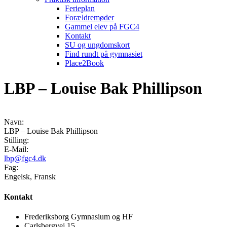
Ferieplan
Forældremøder
Gammel elev på FGC4
Kontakt
SU og ungdomskort
Find rundt på gymnasiet
Place2Book
LBP – Louise Bak Phillipson
Navn:
LBP – Louise Bak Phillipson
Stilling:
E-Mail:
lbp@fgc4.dk
Fag:
Engelsk, Fransk
Kontakt
Frederiksborg Gymnasium og HF
Carlsbergvej 15