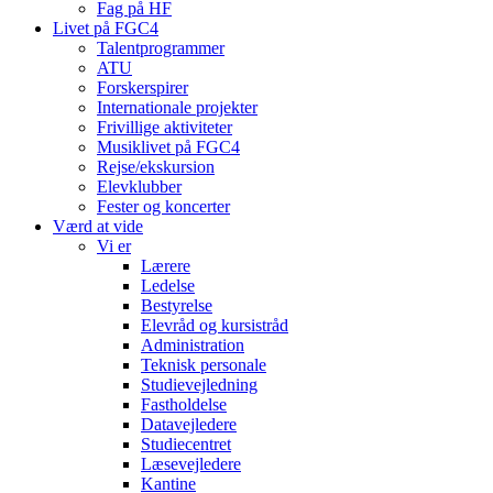
Fag på HF
Livet på FGC4
Talentprogrammer
ATU
Forskerspirer
Internationale projekter
Frivillige aktiviteter
Musiklivet på FGC4
Rejse/ekskursion
Elevklubber
Fester og koncerter
Værd at vide
Vi er
Lærere
Ledelse
Bestyrelse
Elevråd og kursistråd
Administration
Teknisk personale
Studievejledning
Fastholdelse
Datavejledere
Studiecentret
Læsevejledere
Kantine