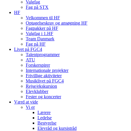
Valgfag
Fag på STX
HF
Velkommen til HF
Optagelseskrav og ansøgning HF
Fagpakker på HF
Valgfag i 1.HF
Team Danmark
Fag på HF
Livet på FGC4
Talentprogrammer
ATU
Forskerspirer
Internationale projekter
Frivillige aktiviteter
Musiklivet på FGC4
Rejse/ekskursion
Elevklubber
Fester og koncerter
Værd at vide
Vi er
Lærere
Ledelse
Bestyrelse
Elevråd og kursistråd