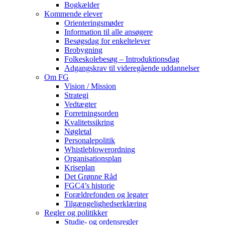
Bogkælder
Kommende elever
Orienteringsmøder
Information til alle ansøgere
Besøgsdag for enkeltelever
Brobygning
Folkeskolebesøg – Introduktionsdag
Adgangskrav til videregående uddannelser
Om FG
Vision / Mission
Strategi
Vedtægter
Forretningsorden
Kvalitetssikring
Nøgletal
Personalepolitik
Whistleblowerordning
Organisationsplan
Kriseplan
Det Grønne Råd
FGC4’s historie
Forældrefonden og legater
Tilgængelighedserklæring
Regler og politikker
Studie- og ordensregler