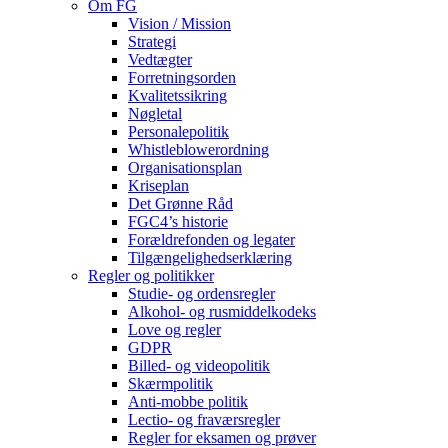
Om FG
Vision / Mission
Strategi
Vedtægter
Forretningsorden
Kvalitetssikring
Nøgletal
Personalepolitik
Whistleblowerordning
Organisationsplan
Kriseplan
Det Grønne Råd
FGC4’s historie
Forældrefonden og legater
Tilgængelighedserklæring
Regler og politikker
Studie- og ordensregler
Alkohol- og rusmiddelkodeks
Love og regler
GDPR
Billed- og videopolitik
Skærmpolitik
Anti-mobbe politik
Lectio- og fraværsregler
Regler for eksamen og prøver