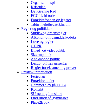
Organisationsplan
Kriseplan
Det Grønne Råd
FGC4’s historie
Forældrefonden og legater
Tilgængelighedserklæring
Regler og politikker
Studie- og ordensregler
Alkohol- og rusmiddelkodeks
Love og regler
GDPR
Billed- og videopolitik
Skærmpolitik
Anti-mobbe politik
Lectio- og fraværsregler
Regler for eksamen og prøver
Praktisk information
Ferieplan
Forældremøder
Gammel elev på FGC4
Kontakt
SU og ungdomskort
Find rundt på gymnasiet
Place2Book