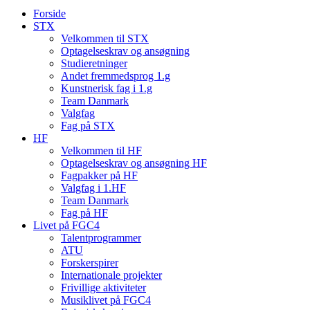
Forside
STX
Velkommen til STX
Optagelseskrav og ansøgning
Studieretninger
Andet fremmedsprog 1.g
Kunstnerisk fag i 1.g
Team Danmark
Valgfag
Fag på STX
HF
Velkommen til HF
Optagelseskrav og ansøgning HF
Fagpakker på HF
Valgfag i 1.HF
Team Danmark
Fag på HF
Livet på FGC4
Talentprogrammer
ATU
Forskerspirer
Internationale projekter
Frivillige aktiviteter
Musiklivet på FGC4