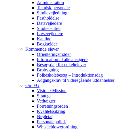
Administration
Teknisk personale
Studievejledning
Fastholdelse
Datavejledere
Studiecentret
Læsevejledere
Kantine
Bogkælder
Kommende elever
Orienteringsmøder
Information til alle ansøgere
Besøgsdag for enkeltelever
Brobygning
Folkeskolebesøg – Introduktionsdag
Adgangskrav til videregående uddannelser
Om FG
Vision / Mission
Strategi
Vedtægter
Forretningsorden
Kvalitetssikring
Nøgletal
Personalepolitik
Whistleblowerordning