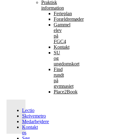
Praktisk
information
Ferieplan
Forældremøder
Gammel
elev
på
FGC4
Kontakt
SU
og
ungdomskort
Find
rundt
på
gymnasiet
Place2Book
Lectio
Skrivemetro
Medarbejdere
Kontakt
os
Søg