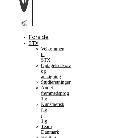
Forside
STX
Velkommen
til
STX
Optagelseskrav
og
ansøgning
Studieretninger
Andet
fremmedsprog
1.g
Kunstnerisk
fag
i
1.g
Team
Danmark
Valgfag