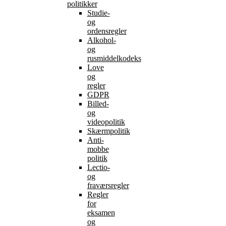
politikker
Studie-
og
ordensregler
Alkohol-
og
rusmiddelkodeks
Love
og
regler
GDPR
Billed-
og
videopolitik
Skærmpolitik
Anti-
mobbe
politik
Lectio-
og
fraværsregler
Regler
for
eksamen
og