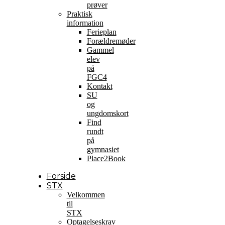
prøver
Praktisk
information
Ferieplan
Forældremøder
Gammel
elev
på
FGC4
Kontakt
SU
og
ungdomskort
Find
rundt
på
gymnasiet
Place2Book
Forside
STX
Velkommen
til
STX
Optagelseskrav