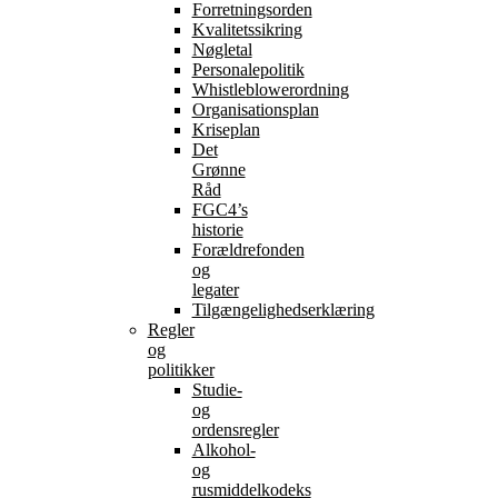
Forretningsorden
Kvalitetssikring
Nøgletal
Personalepolitik
Whistleblowerordning
Organisationsplan
Kriseplan
Det
Grønne
Råd
FGC4’s
historie
Forældrefonden
og
legater
Tilgængelighedserklæring
Regler
og
politikker
Studie-
og
ordensregler
Alkohol-
og
rusmiddelkodeks