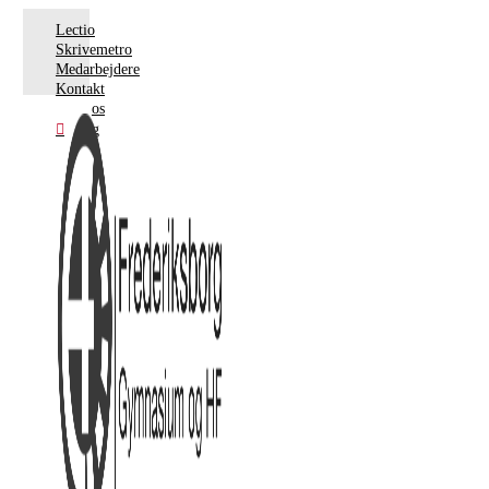
Lectio
Skrivemetro
Medarbejdere
Kontakt
os
Søg