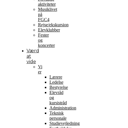
aktiviteter
Musiklivet
på
FGC4
Rejse/ekskursion
Elevklubber
Fester
og
koncerter
Værd
at
vide
Vi
er
Lærere
Ledelse
Bestyrelse
Elevråd
og
kursistråd
Administration
Teknisk
personale
Studievejledning