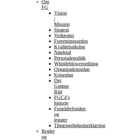
Om
FG
Vision
/
Mission
Strategi
Vedtægter
Forretningsorden
Kvalitetssikring
Nøgletal
Personalepolitik
Whistleblowerordning
Organisationsplan
Kriseplan
Det
Grønne
Råd
FGC4’s
historie
Forældrefonden
og
legater
Tilgængelighedserklæring
Regler
og