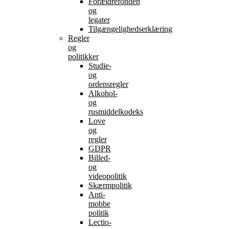
Forældrefonden
og
legater
Tilgængelighedserklæring
Regler
og
politikker
Studie-
og
ordensregler
Alkohol-
og
rusmiddelkodeks
Love
og
regler
GDPR
Billed-
og
videopolitik
Skærmpolitik
Anti-
mobbe
politik
Lectio-