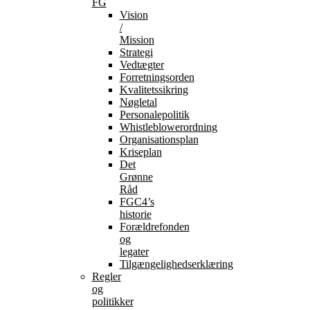
FG
Vision
/
Mission
Strategi
Vedtægter
Forretningsorden
Kvalitetssikring
Nøgletal
Personalepolitik
Whistleblowerordning
Organisationsplan
Kriseplan
Det
Grønne
Råd
FGC4’s
historie
Forældrefonden
og
legater
Tilgængelighedserklæring
Regler
og
politikker