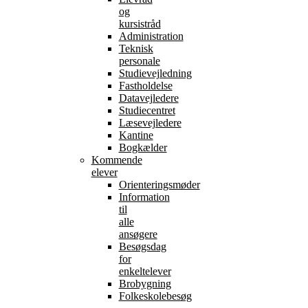
og
kursistråd
Administration
Teknisk
personale
Studievejledning
Fastholdelse
Datavejledere
Studiecentret
Læsevejledere
Kantine
Bogkælder
Kommende
elever
Orienteringsmøder
Information
til
alle
ansøgere
Besøgsdag
for
enkeltelever
Brobygning
Folkeskolebesøg