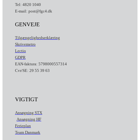
Tel: 4820 1040
E-mail: post@fgc4.dk
GENVEJE
Tilgængelighedserklæring
Skrivemetro
Lectio
GDPR
EAN-faktura: 5798000557314
Cvr/SE: 29 55 39 63
VIGTIGT
Ansøgning STX
Ansøgning HF
Ferieplan
Team Danmark