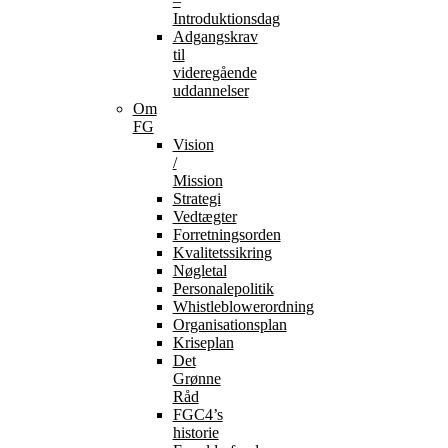
–
Introduktionsdag
Adgangskrav
til
videregående
uddannelser
Om
FG
Vision
/
Mission
Strategi
Vedtægter
Forretningsorden
Kvalitetssikring
Nøgletal
Personalepolitik
Whistleblowerordning
Organisationsplan
Kriseplan
Det
Grønne
Råd
FGC4’s
historie