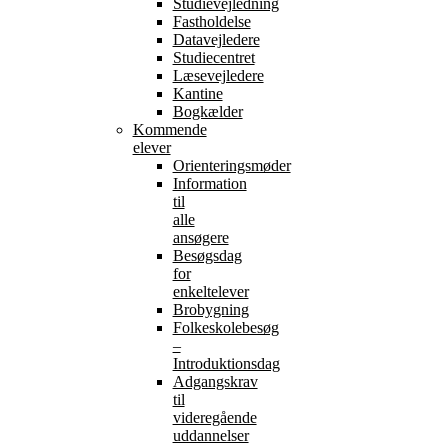
Studievejledning
Fastholdelse
Datavejledere
Studiecentret
Læsevejledere
Kantine
Bogkælder
Kommende
elever
Orienteringsmøder
Information
til
alle
ansøgere
Besøgsdag
for
enkeltelever
Brobygning
Folkeskolebesøg
–
Introduktionsdag
Adgangskrav
til
videregående
uddannelser