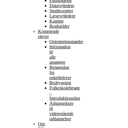
Fastholdelse
Datavejledere
Studiecentret
Læsevejledere
Kantine
Bogkælder
Kommende
elever
Orienteringsmøder
Information
til
alle
ansøgere
Besøgsdag
for
enkeltelever
Brobygning
Folkeskolebesøg
–
Introduktionsdag
Adgangskrav
til
videregående
uddannelser
Om