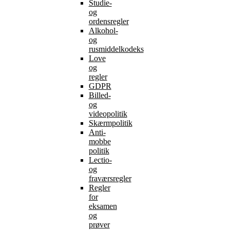
Studie-
og
ordensregler
Alkohol-
og
rusmiddelkodeks
Love
og
regler
GDPR
Billed-
og
videopolitik
Skærmpolitik
Anti-
mobbe
politik
Lectio-
og
fraværsregler
Regler
for
eksamen
og
prøver