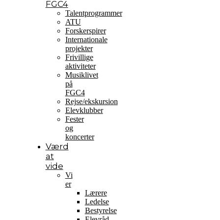
FGC4
Talentprogrammer
ATU
Forskerspirer
Internationale
projekter
Frivillige
aktiviteter
Musiklivet
på
FGC4
Rejse/ekskursion
Elevklubber
Fester
og
koncerter
Værd
at
vide
Vi
er
Lærere
Ledelse
Bestyrelse
Elevråd