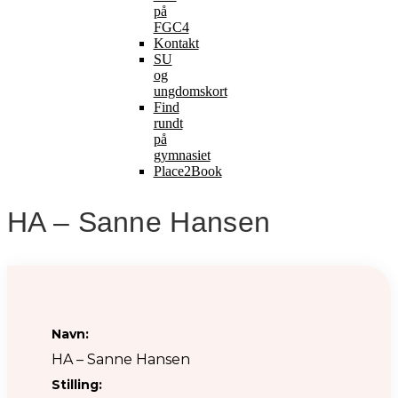
på
FGC4
Kontakt
SU
og
ungdomskort
Find
rundt
på
gymnasiet
Place2Book
HA – Sanne Hansen
Navn:
HA – Sanne Hansen
Stilling: