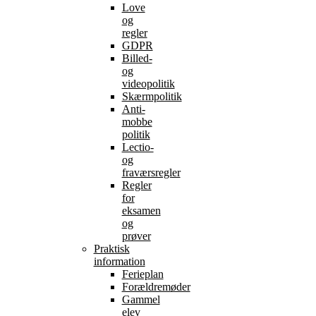
Love
og
regler
GDPR
Billed-
og
videopolitik
Skærmpolitik
Anti-
mobbe
politik
Lectio-
og
fraværsregler
Regler
for
eksamen
og
prøver
Praktisk
information
Ferieplan
Forældremøder
Gammel
elev