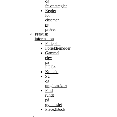
og
fraværsregler
Regler
for
eksamen
og
prøver
Praktisk
information
Ferieplan
Forældremøder
Gammel
elev
på
FGC4
Kontakt
SU
og
ungdomskort
Find
rundt
på
gymnasiet
Place2Book