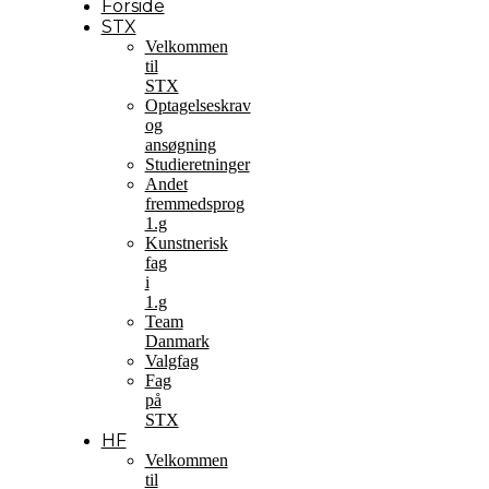
Forside
STX
Velkommen
til
STX
Optagelseskrav
og
ansøgning
Studieretninger
Andet
fremmedsprog
1.g
Kunstnerisk
fag
i
1.g
Team
Danmark
Valgfag
Fag
på
STX
HF
Velkommen
til