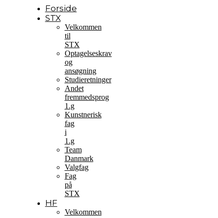
Forside
STX
Velkommen
til
STX
Optagelseskrav
og
ansøgning
Studieretninger
Andet
fremmedsprog
1.g
Kunstnerisk
fag
i
1.g
Team
Danmark
Valgfag
Fag
på
STX
HF
Velkommen