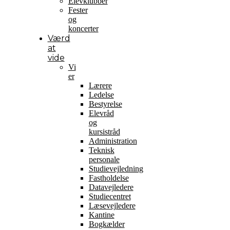
Elevklubber
Fester
og
koncerter
Værd
at
vide
Vi
er
Lærere
Ledelse
Bestyrelse
Elevråd
og
kursistråd
Administration
Teknisk
personale
Studievejledning
Fastholdelse
Datavejledere
Studiecentret
Læsevejledere
Kantine
Bogkælder