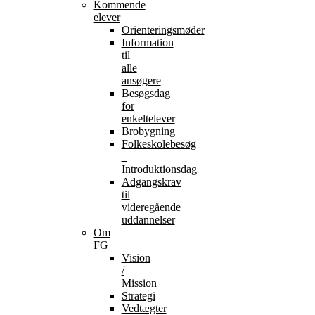
Kommende
elever
Orienteringsmøder
Information
til
alle
ansøgere
Besøgsdag
for
enkeltelever
Brobygning
Folkeskolebesøg
–
Introduktionsdag
Adgangskrav
til
videregående
uddannelser
Om
FG
Vision
/
Mission
Strategi
Vedtægter