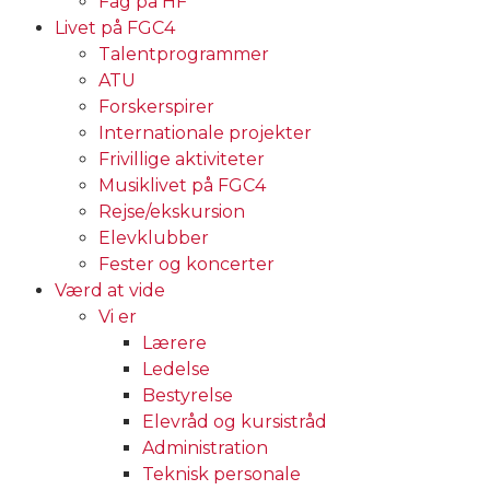
Fag på HF
Livet på FGC4
Talentprogrammer
ATU
Forskerspirer
Internationale projekter
Frivillige aktiviteter
Musiklivet på FGC4
Rejse/ekskursion
Elevklubber
Fester og koncerter
Værd at vide
Vi er
Lærere
Ledelse
Bestyrelse
Elevråd og kursistråd
Administration
Teknisk personale