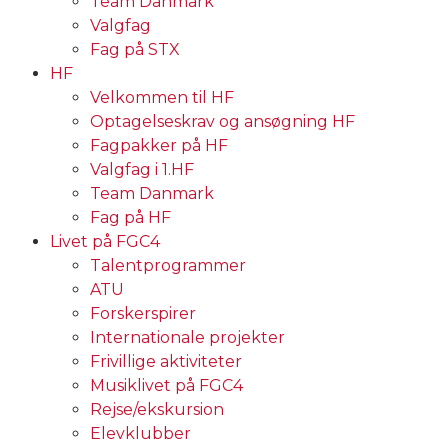
Team Danmark
Valgfag
Fag på STX
HF
Velkommen til HF
Optagelseskrav og ansøgning HF
Fagpakker på HF
Valgfag i 1.HF
Team Danmark
Fag på HF
Livet på FGC4
Talentprogrammer
ATU
Forskerspirer
Internationale projekter
Frivillige aktiviteter
Musiklivet på FGC4
Rejse/ekskursion
Elevklubber