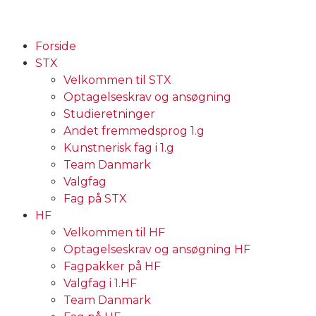
Forside
STX
Velkommen til STX
Optagelseskrav og ansøgning
Studieretninger
Andet fremmedsprog 1.g
Kunstnerisk fag i 1.g
Team Danmark
Valgfag
Fag på STX
HF
Velkommen til HF
Optagelseskrav og ansøgning HF
Fagpakker på HF
Valgfag i 1.HF
Team Danmark