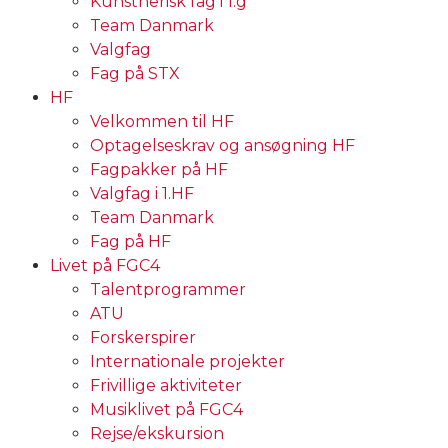
Kunstnerisk fag i 1.g
Team Danmark
Valgfag
Fag på STX
HF
Velkommen til HF
Optagelseskrav og ansøgning HF
Fagpakker på HF
Valgfag i 1.HF
Team Danmark
Fag på HF
Livet på FGC4
Talentprogrammer
ATU
Forskerspirer
Internationale projekter
Frivillige aktiviteter
Musiklivet på FGC4
Rejse/ekskursion