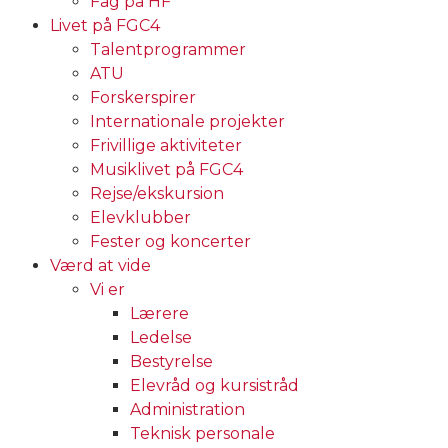
Fag på HF
Livet på FGC4
Talentprogrammer
ATU
Forskerspirer
Internationale projekter
Frivillige aktiviteter
Musiklivet på FGC4
Rejse/ekskursion
Elevklubber
Fester og koncerter
Værd at vide
Vi er
Lærere
Ledelse
Bestyrelse
Elevråd og kursistråd
Administration
Teknisk personale