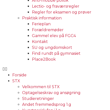
Anti-mobbe politik
Lectio- og fraværsregler
Regler for eksamen og prøver
Praktisk information
Ferieplan
Forældremøder
Gammel elev på FGC4
Kontakt
SU og ungdomskort
Find rundt på gymnasiet
Place2Book
Forside
STX
Velkommen til STX
Optagelseskrav og ansøgning
Studieretninger
Andet fremmedsprog 1.g