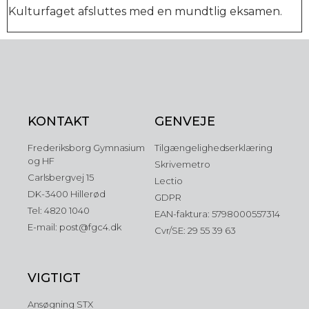
Kulturfaget afsluttes med en mundtlig eksamen.
KONTAKT
GENVEJE
Frederiksborg Gymnasium
Tilgængelighedserklæring
og HF
Skrivemetro
Carlsbergvej 15
Lectio
DK-3400 Hillerød
GDPR
Tel: 4820 1040
EAN-faktura: 5798000557314
E-mail: post@fgc4.dk
Cvr/SE: 29 55 39 63
VIGTIGT
Ansøgning STX