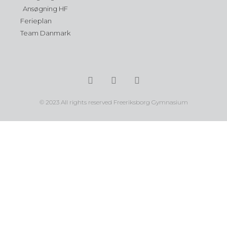
Ansøgning HF
Ferieplan
Team Danmark
© 2023 All rights reserved Freeriksborg Gymnasium