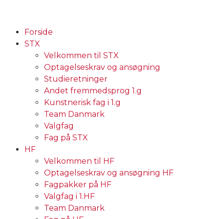
Forside
STX
Velkommen til STX
Optagelseskrav og ansøgning
Studieretninger
Andet fremmedsprog 1.g
Kunstnerisk fag i 1.g
Team Danmark
Valgfag
Fag på STX
HF
Velkommen til HF
Optagelseskrav og ansøgning HF
Fagpakker på HF
Valgfag i 1.HF
Team Danmark