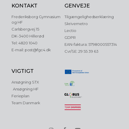
KONTAKT
GENVEJE
Frederiksborg Gymnasium
Tilgængelighedserklæring
og HF
Skrivemetro
Carlsbergvej 15
Lectio
DK-3400 Hillerød
GDPR
Tel: 4820 1040
EAN-faktura: 5798000557314
E-mail: post@fgc4.dk
Cvr/SE: 29 55 39 63
VIGTIGT
Ansøgning STX
Ansøgning HF
Ferieplan
Team Danmark